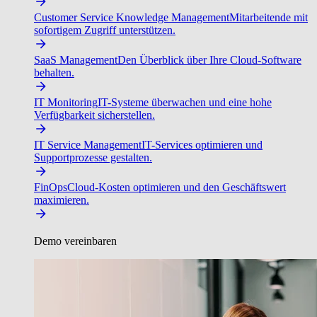
Customer Service Knowledge Management
Mitarbeitende mit
sofortigem Zugriff unterstützen.
SaaS Management
Den Überblick über Ihre Cloud-Software
behalten.
IT Monitoring
IT-Systeme überwachen und eine hohe
Verfügbarkeit sicherstellen.
IT Service Management
IT-Services optimieren und
Supportprozesse gestalten.
FinOps
Cloud-Kosten optimieren und den Geschäftswert
maximieren.
Demo vereinbaren