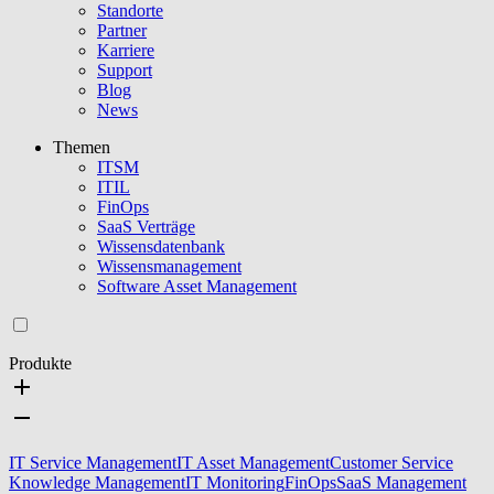
Standorte
Partner
Karriere
Support
Blog
News
Themen
ITSM
ITIL
FinOps
SaaS Verträge
Wissensdatenbank
Wissensmanagement
Software Asset Management
Produkte
IT Service Management
IT Asset Management
Customer Service
Knowledge Management
IT Monitoring
FinOps
SaaS Management