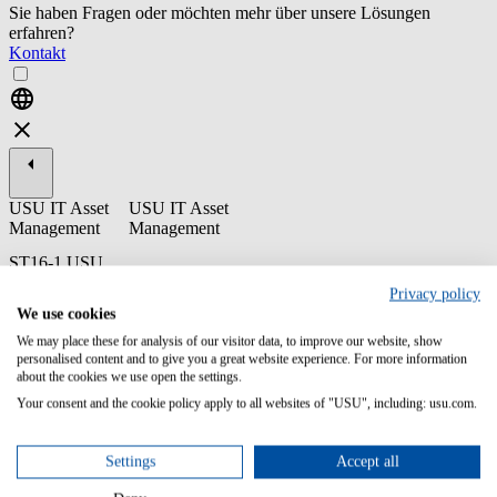
Sie haben Fragen oder möchten mehr über unsere Lösungen
erfahren?
Kontakt
USU IT Asset
USU IT Asset
Management
Management
ST16-1 USU
License
Privacy policy
Management -
We use cookies
FlowControl
We may place these for analysis of our visitor data, to improve our website, show
This training explains how to use FlowControl to handle Software
personalised content and to give you a great website experience. For more information
Requests and Software Purchases in USU License Management. It
about the cookies we use open the settings.
also explains the different options to configure a request process
Your consent and the cookie policy apply to all websites of "USU", including: usu.com.
with facultative approval steps.
Content/Learning Objectives:
Settings
Accept all
Understand the FlowControl features and the process flow