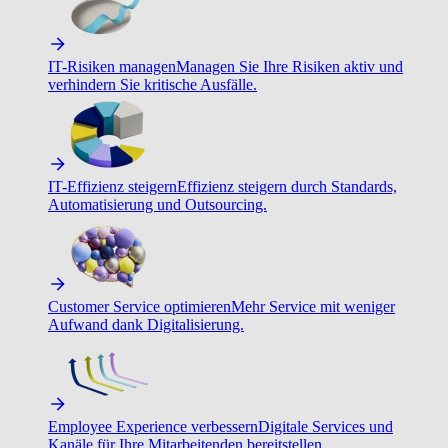
IT-Risiken managen
Managen Sie Ihre Risiken aktiv und
verhindern Sie kritische Ausfälle.
IT-Effizienz steigern
Effizienz steigern durch Standards,
Automatisierung und Outsourcing.
Customer Service optimieren
Mehr Service mit weniger
Aufwand dank Digitalisierung.
Employee Experience verbessern
Digitale Services und
Kanäle für Ihre Mitarbeitenden bereitstellen.