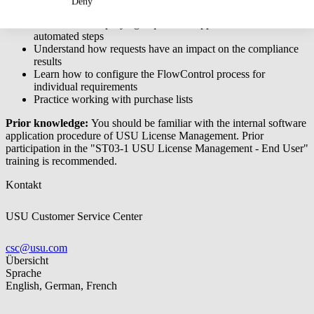
Deny
Get to know the front end navigation
Learn about simplifying request and approval scenarios with
automated steps
Understand how requests have an impact on the compliance
results
Learn how to configure the FlowControl process for
individual requirements
Practice working with purchase lists
Prior knowledge:
You should be familiar with the internal software
application procedure of USU License Management. Prior
participation in the "ST03-1 USU License Management - End User"
training is recommended.
Kontakt
USU Customer Service Center
csc@usu.com
Übersicht
Sprache
English, German, French