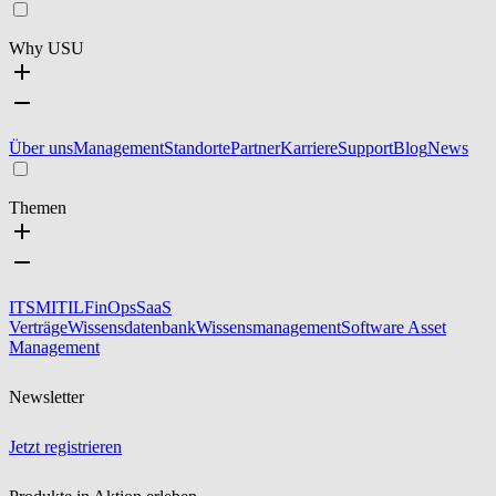
Why USU
Über uns
Management
Standorte
Partner
Karriere
Support
Blog
News
Themen
ITSM
ITIL
FinOps
SaaS
Verträge
Wissensdatenbank
Wissensmanagement
Software Asset
Management
Newsletter
Jetzt registrieren