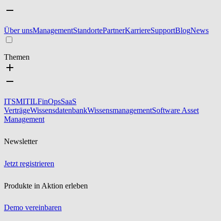
Über uns
Management
Standorte
Partner
Karriere
Support
Blog
News
Themen
ITSM
ITIL
FinOps
SaaS
Verträge
Wissensdatenbank
Wissensmanagement
Software Asset
Management
Newsletter
Jetzt registrieren
Produkte in Aktion erleben
Demo vereinbaren