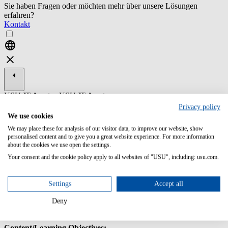
Sie haben Fragen oder möchten mehr über unsere Lösungen
erfahren?
Kontakt
USU IT Asset
USU IT Asset
Management
Management
Privacy policy
We use cookies
ST16-2 USU
We may place these for analysis of our visitor data, to improve our website, show
License
personalised content and to give you a great website experience. For more information
Management -
about the cookies we use open the settings.
Financial
Management
Your consent and the cookie policy apply to all websites of "USU", including: usu.com.
This training introduces you to the key features Cost Management
and Charging, and further illustrates the impact of the basic
Settings
Accept all
functions like prices, costs, cost keys and projects in USU License
Management. After attending the training, you will be able to
Deny
perform Service and Cost chargings within the application.
Content/Learning Objectives: