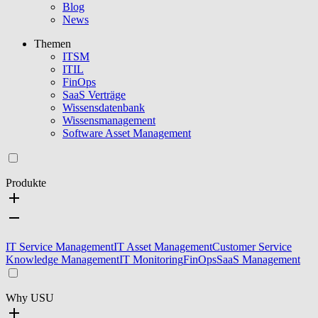
Blog
News
Themen
ITSM
ITIL
FinOps
SaaS Verträge
Wissensdatenbank
Wissensmanagement
Software Asset Management
Produkte
IT Service Management
IT Asset Management
Customer Service
Knowledge Management
IT Monitoring
FinOps
SaaS Management
Why USU