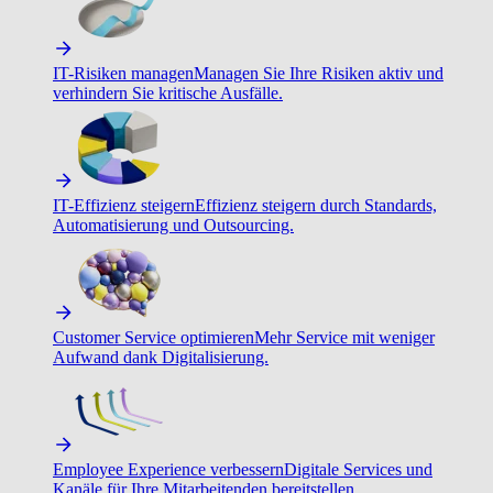
IT-Risiken managen
Managen Sie Ihre Risiken aktiv und
verhindern Sie kritische Ausfälle.
IT-Effizienz steigern
Effizienz steigern durch Standards,
Automatisierung und Outsourcing.
Customer Service optimieren
Mehr Service mit weniger
Aufwand dank Digitalisierung.
Employee Experience verbessern
Digitale Services und
Kanäle für Ihre Mitarbeitenden bereitstellen.