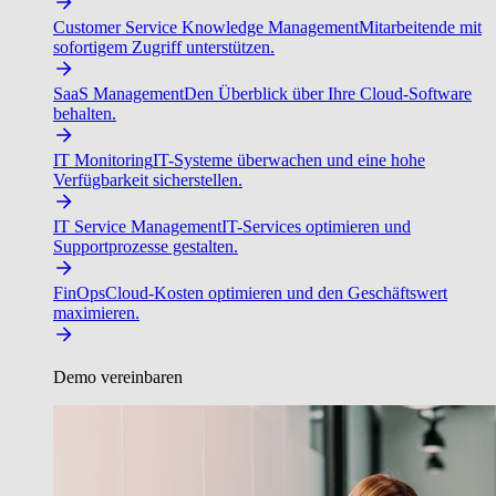
Customer Service Knowledge Management
Mitarbeitende mit
sofortigem Zugriff unterstützen.
SaaS Management
Den Überblick über Ihre Cloud-Software
behalten.
IT Monitoring
IT-Systeme überwachen und eine hohe
Verfügbarkeit sicherstellen.
IT Service Management
IT-Services optimieren und
Supportprozesse gestalten.
FinOps
Cloud-Kosten optimieren und den Geschäftswert
maximieren.
Demo vereinbaren