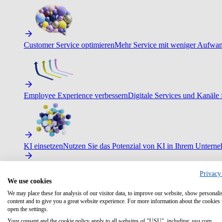
Customer Service optimieren
Mehr Service mit weniger Aufwand
Employee Experience verbessern
Digitale Services und Kanäle f
KI einsetzen
Nutzen Sie das Potenzial von KI in Ihrem Untern
Privacy
We use cookies
We may place these for analysis of our visitor data, to improve our website, show personali
content and to give you a great website experience. For more information about the cookies
open the settings.
Your consent and the cookie policy apply to all websites of "USU", including: usu.com.