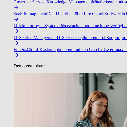
Customer Service Knowledge Management
Mitarbeitende mit s
SaaS Management
Den Überblick über Ihre Cloud-Software beh
IT Monitoring
IT-Systeme überwachen und eine hohe Verfügbarke
IT Service Management
IT-Services optimieren und Supportproz
FinOps
Cloud-Kosten optimieren und den Geschäftswert maxim
Demo vereinbaren