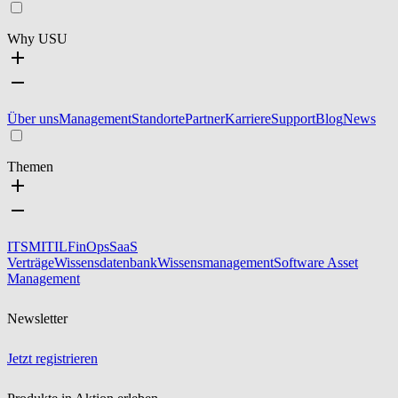
Why USU
Über uns
Management
Standorte
Partner
Karriere
Support
Blog
News
Themen
ITSM
ITIL
FinOps
SaaS
Verträge
Wissensdatenbank
Wissensmanagement
Software Asset
Management
Newsletter
Jetzt registrieren