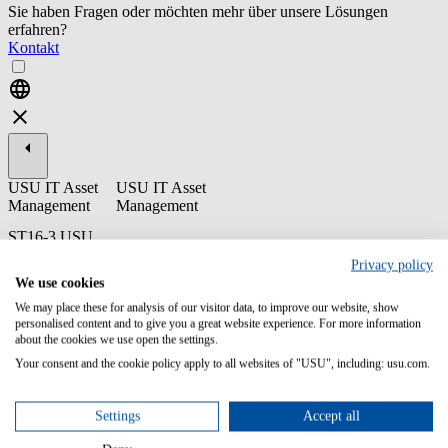
Sie haben Fragen oder möchten mehr über unsere Lösungen
erfahren?
Kontakt
USU IT Asset
USU IT Asset
Management
Management
ST16-3 USU
Optimization for
Privacy policy
SAP® - End
We use cookies
User
We may place these for analysis of our visitor data, to improve our website, show
The end user training for USU Optimization for SAP® covers its
personalised content and to give you a great website experience. For more information
different modules, functions and the front end navigation.
about the cookies we use open the settings.
Furthermore the training provides a deep insight into the usage
Your consent and the cookie policy apply to all websites of "USU", including: usu.com.
consolidation process as well as the simulation & optimization
feature.
Settings
Accept all
Content/Learning Objectives: