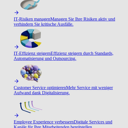
IT-Risiken managen
Managen Sie Ihre Risiken aktiv und
verhindern Sie kritische Ausfälle.
IT-Effizienz steigern
Effizienz steigern durch Standards,
Automatisierung und Outsourcing.
Customer Service optimieren
Mehr Service mit weniger
Aufwand dank Digitalisierung.
Employee Experience verbessern
Digitale Services und
Kanäle für Ihre Mitarbeitenden bereitstellen.