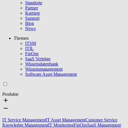
Standorte
Partner
Karriere
Support
Blog
News
Themen
ITSM
ITIL
FinOps
SaaS Verträge
Wissensdatenbank
Wissensmanagement
Software Asset Management
Produkte
IT Service Management
IT Asset Management
Customer Service
Knowledge Management
IT Monitoring
FinOps
SaaS Management