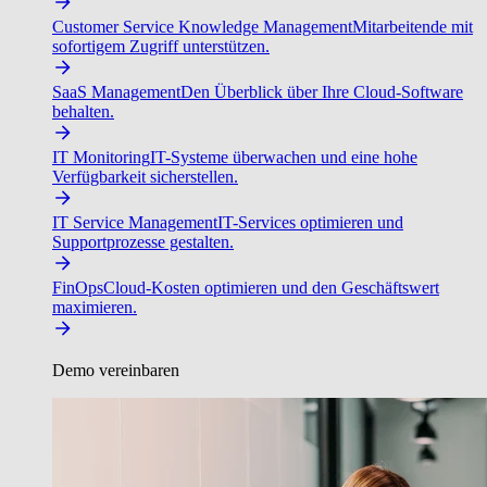
Customer Service Knowledge Management
Mitarbeitende mit
sofortigem Zugriff unterstützen.
SaaS Management
Den Überblick über Ihre Cloud-Software
behalten.
IT Monitoring
IT-Systeme überwachen und eine hohe
Verfügbarkeit sicherstellen.
IT Service Management
IT-Services optimieren und
Supportprozesse gestalten.
FinOps
Cloud-Kosten optimieren und den Geschäftswert
maximieren.
Demo vereinbaren