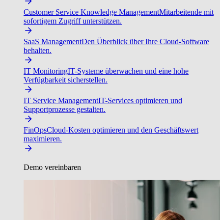
Customer Service Knowledge Management
Mitarbeitende mit
sofortigem Zugriff unterstützen.
SaaS Management
Den Überblick über Ihre Cloud-Software
behalten.
IT Monitoring
IT-Systeme überwachen und eine hohe
Verfügbarkeit sicherstellen.
IT Service Management
IT-Services optimieren und
Supportprozesse gestalten.
FinOps
Cloud-Kosten optimieren und den Geschäftswert
maximieren.
Demo vereinbaren