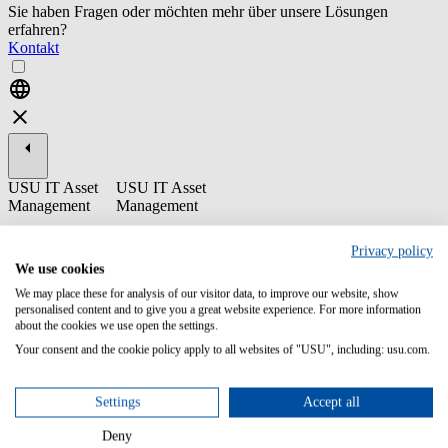
Sie haben Fragen oder möchten mehr über unsere Lösungen
erfahren?
Kontakt
USU IT Asset
USU IT Asset
Management
Management
ST16-3 USU
Privacy policy
Optimization for
We use cookies
SAP® - Training
für Endnutzer
We may place these for analysis of our visitor data, to improve our website, show
personalised content and to give you a great website experience. For more information
Das Endnutzer-Training für USU Optimization for SAP® behandelt
about the cookies we use open the settings.
die verschiedenen Module der Softwarelösung, Ihre Funktionen
Your consent and the cookie policy apply to all websites of "USU", including: usu.com.
sowie die Navigation im Front-End. Darüberhinaus gibt dieses
Trainingsmodul einen Einblick in den vertiefenden
Anwendungsprozess sowie in die Simulations- und
Settings
Accept all
Optimierungsfunktion.
Deny
Inhalt/Lernziele: