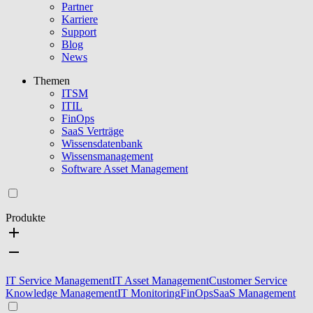
Partner
Karriere
Support
Blog
News
Themen
ITSM
ITIL
FinOps
SaaS Verträge
Wissensdatenbank
Wissensmanagement
Software Asset Management
Produkte
IT Service Management
IT Asset Management
Customer Service
Knowledge Management
IT Monitoring
FinOps
SaaS Management