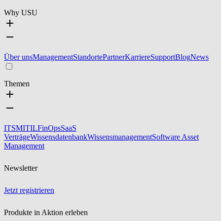
Why USU
Über uns
Management
Standorte
Partner
Karriere
Support
Blog
News
Themen
ITSM
ITIL
FinOps
SaaS
Verträge
Wissensdatenbank
Wissensmanagement
Software Asset
Management
Newsletter
Jetzt registrieren
Produkte in Aktion erleben