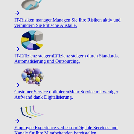
IT-Risiken managen
Managen Sie Ihre Risiken aktiv und
verhindern Sie kritische Ausfälle.
IT-Effizienz steigern
Effizienz steigern durch Standards,
Automatisierung und Outsourcing.
Customer Service optimieren
Mehr Service mit weniger
Aufwand dank Digitalisierung.
Employee Experience verbessern
Digitale Services und
Kanäle für Ihre Mitarbeitenden bereitstellen.