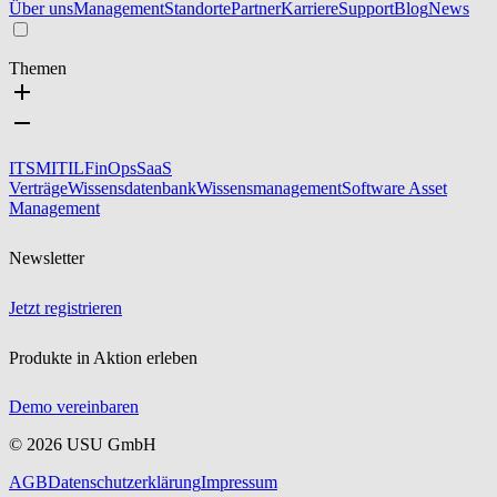
Über uns
Management
Standorte
Partner
Karriere
Support
Blog
News
Themen
ITSM
ITIL
FinOps
SaaS
Verträge
Wissensdatenbank
Wissensmanagement
Software Asset
Management
Newsletter
Jetzt registrieren
Produkte in Aktion erleben
Demo vereinbaren
©
2026
USU GmbH
AGB
Datenschutzerklärung
Impressum