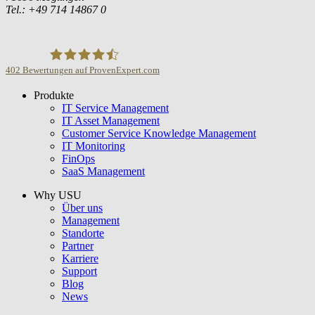
Tel.: +49 714 14867 0
402
Bewertungen auf ProvenExpert.com
Produkte
USU GmbH
IT Service Management
IT Asset Management
Customer Service Knowledge Management
IT Monitoring
FinOps
SaaS Management
Why USU
Über uns
Management
Standorte
Partner
Karriere
Support
Blog
News