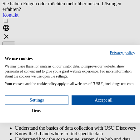
Sie haben Fragen oder möchten mehr über unsere Lösungen
erfahren?
Kontakt
Privacy policy
USU IT Asset
USU IT Asset
We use cookies
Management
Management
We may place these for analysis of our visitor data, to improve our website, show
personalised content and to give you a great website experience. For more information
ST16-7 USU
about the cookies we use open the settings.
Discovery - End
Your consent and the cookie policy apply to all websites of "USU", including: usu.com.
User
The USU Discovery - End User training is a basic training that
Settings
Accept all
introduces you the application and enables you to use its core
features.
Deny
Content/Learning Objectives:
Understand the basics of data collection with USU Discovery
Know the UI and where to find specific data
Understand how the scan engine, server, data hub and data