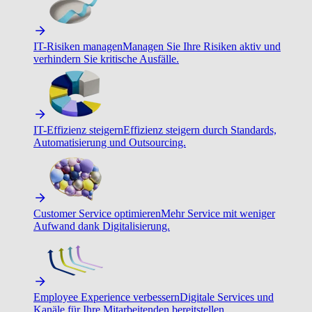
IT-Risiken managen
Managen Sie Ihre Risiken aktiv und
verhindern Sie kritische Ausfälle.
IT-Effizienz steigern
Effizienz steigern durch Standards,
Automatisierung und Outsourcing.
Customer Service optimieren
Mehr Service mit weniger
Aufwand dank Digitalisierung.
Employee Experience verbessern
Digitale Services und
Kanäle für Ihre Mitarbeitenden bereitstellen.