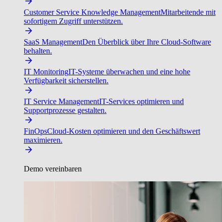
Customer Service Knowledge Management
Mitarbeitende mit
sofortigem Zugriff unterstützen.
SaaS Management
Den Überblick über Ihre Cloud-Software
behalten.
IT Monitoring
IT-Systeme überwachen und eine hohe
Verfügbarkeit sicherstellen.
IT Service Management
IT-Services optimieren und
Supportprozesse gestalten.
FinOps
Cloud-Kosten optimieren und den Geschäftswert
maximieren.
Demo vereinbaren