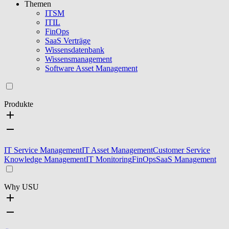
Themen
ITSM
ITIL
FinOps
SaaS Verträge
Wissensdatenbank
Wissensmanagement
Software Asset Management
Produkte
IT Service Management
IT Asset Management
Customer Service
Knowledge Management
IT Monitoring
FinOps
SaaS Management
Why USU