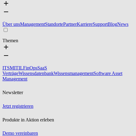
Über uns
Management
Standorte
Partner
Karriere
Support
Blog
News
Themen
ITSM
ITIL
FinOps
SaaS
Verträge
Wissensdatenbank
Wissensmanagement
Software Asset
Management
Newsletter
Jetzt registrieren
Produkte in Aktion erleben
Demo vereinbaren