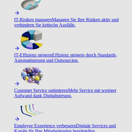
IT-Risiken managen
Managen Sie Ihre Risiken aktiv und
verhindern Sie kritische Ausfälle.
IT-Effizienz steigern
Effizienz steigern durch Standards,
Automatisierung und Outsourcing.
Customer Service optimieren
Mehr Service mit weniger
Aufwand dank Digitalisierung.
Employee Experience verbessern
Digitale Services und
Kanäle für Ihre Mitarbeitenden bereitstellen.