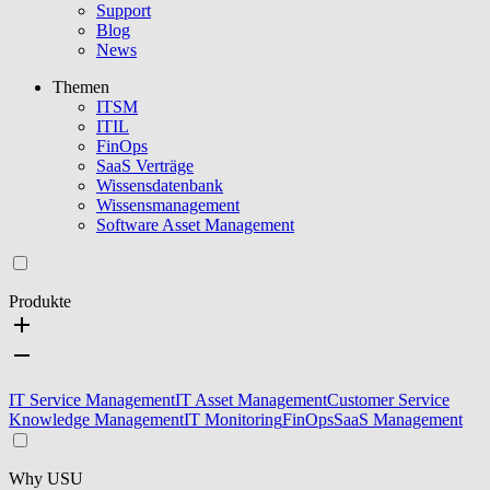
Support
Blog
News
Themen
ITSM
ITIL
FinOps
SaaS Verträge
Wissensdatenbank
Wissensmanagement
Software Asset Management
Produkte
IT Service Management
IT Asset Management
Customer Service
Knowledge Management
IT Monitoring
FinOps
SaaS Management
Why USU