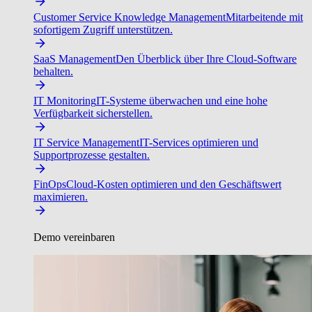
Customer Service Knowledge Management
Mitarbeitende mit
sofortigem Zugriff unterstützen.
SaaS Management
Den Überblick über Ihre Cloud-Software
behalten.
IT Monitoring
IT-Systeme überwachen und eine hohe
Verfügbarkeit sicherstellen.
IT Service Management
IT-Services optimieren und
Supportprozesse gestalten.
FinOps
Cloud-Kosten optimieren und den Geschäftswert
maximieren.
Demo vereinbaren