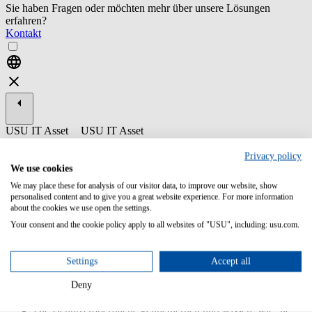
Sie haben Fragen oder möchten mehr über unsere Lösungen
erfahren?
Kontakt
USU IT Asset
USU IT Asset
Management
Management
Privacy policy
ST16-7 USU
We use cookies
Discovery -
We may place these for analysis of our visitor data, to improve our website, show
Endnutzer
personalised content and to give you a great website experience. For more information
about the cookies we use open the settings.
Die USU Discovery - Endanwenderschulung ist eine
Basisschulung, die Sie in die Anwendung einführt und Sie in die
Your consent and the cookie policy apply to all websites of "USU", including: usu.com.
Lage versetzt, deren Kernfunktionen zu nutzen.
Settings
Accept all
Inhalte/Lernziele:
Deny
Verstehen der Grundlagen der Datenerfassung mit USU
Discovery
Die Benutzeroberfläche kennenlernen und wissen, wie Sie