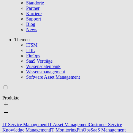
Standorte
Partner
Karriere
Support
Blog
News
Themen
ITSM
ITIL
FinOps
SaaS Verträge
Wissensdatenbank
Wissensmanagement
Software Asset Management
Produkte
IT Service Management
IT Asset Management
Customer Service
Knowledge Management
IT Monitoring
FinOps
SaaS Management