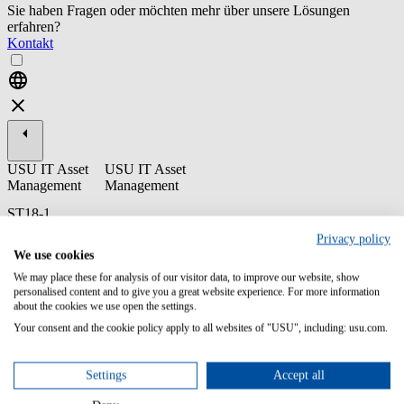
Sie haben Fragen oder möchten mehr über unsere Lösungen
erfahren?
Kontakt
USU IT Asset
USU IT Asset
Management
Management
ST18-1
Implementierungsaspekte
Privacy policy
für Microsoft
We use cookies
In dieser Schulung lernen Sie die allgemeinen Lizenzierungsregeln
We may place these for analysis of our visitor data, to improve our website, show
und Metriken von Microsoft kennen. Sie lernen, wie Sie das
personalised content and to give you a great website experience. For more information
Software-Rohinventar in USU License Management erfassen und
about the cookies we use open the settings.
bearbeiten.
Your consent and the cookie policy apply to all websites of "USU", including: usu.com.
Inhalte/Lernziele:
Settings
Accept all
Verstehen von Microsofts Lizenzierungsbedingungen und
Vertragsmodellen