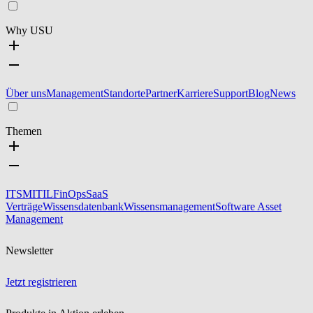
Why USU
Über uns
Management
Standorte
Partner
Karriere
Support
Blog
News
Themen
ITSM
ITIL
FinOps
SaaS
Verträge
Wissensdatenbank
Wissensmanagement
Software Asset
Management
Newsletter
Jetzt registrieren