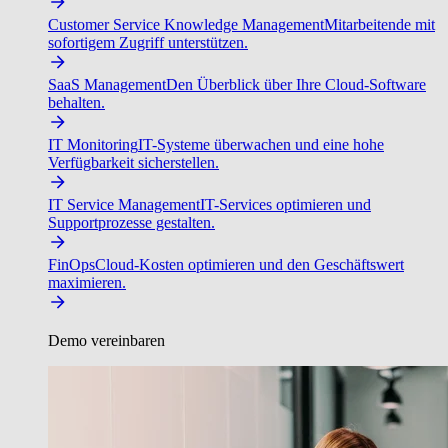
Customer Service Knowledge Management
Mitarbeitende mit
sofortigem Zugriff unterstützen.
SaaS Management
Den Überblick über Ihre Cloud-Software
behalten.
IT Monitoring
IT-Systeme überwachen und eine hohe
Verfügbarkeit sicherstellen.
IT Service Management
IT-Services optimieren und
Supportprozesse gestalten.
FinOps
Cloud-Kosten optimieren und den Geschäftswert
maximieren.
Demo vereinbaren