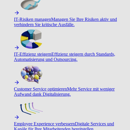
IT-Risiken managen
Managen Sie Ihre Risiken aktiv und
verhindern Sie kritische Ausfälle.
IT-Effizienz steigern
Effizienz steigern durch Standards,
Automatisierung und Outsourcing.
Customer Service optimieren
Mehr Service mit weniger
Aufwand dank Digitalisierung.
Employee Experience verbessern
Digitale Services und
Kanäle für Ihre Mitarbeitenden bereitstellen.