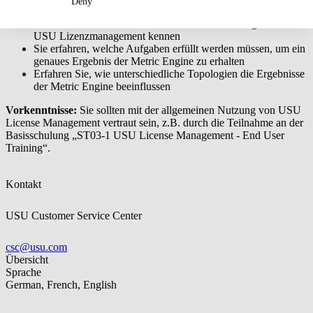
Deny
Üben Sie, wie Sie Lizenzen mit Verträgen verknüpfen können
Sie lernen die verschiedenen Microsoft Metric Engines in
USU Lizenzmanagement kennen
Sie erfahren, welche Aufgaben erfüllt werden müssen, um ein
genaues Ergebnis der Metric Engine zu erhalten
Erfahren Sie, wie unterschiedliche Topologien die Ergebnisse
der Metric Engine beeinflussen
Vorkenntnisse:
Sie sollten mit der allgemeinen Nutzung von USU
License Management vertraut sein, z.B. durch die Teilnahme an der
Basisschulung „ST03-1 USU License Management - End User
Training“.
Kontakt
USU Customer Service Center
csc@usu.com
Übersicht
Sprache
German, French, English