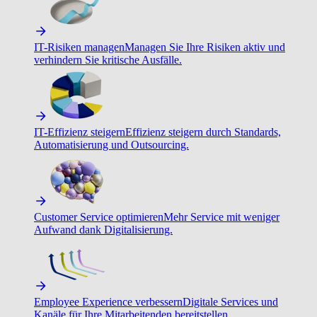
IT-Risiken managen
Managen Sie Ihre Risiken aktiv und
verhindern Sie kritische Ausfälle.
IT-Effizienz steigern
Effizienz steigern durch Standards,
Automatisierung und Outsourcing.
Customer Service optimieren
Mehr Service mit weniger
Aufwand dank Digitalisierung.
Employee Experience verbessern
Digitale Services und
Kanäle für Ihre Mitarbeitenden bereitstellen.