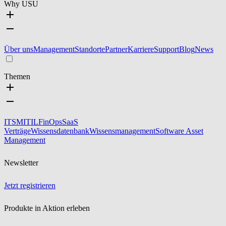
Why USU
Über uns
Management
Standorte
Partner
Karriere
Support
Blog
News
Themen
ITSM
ITIL
FinOps
SaaS
Verträge
Wissensdatenbank
Wissensmanagement
Software Asset
Management
Newsletter
Jetzt registrieren
Produkte in Aktion erleben