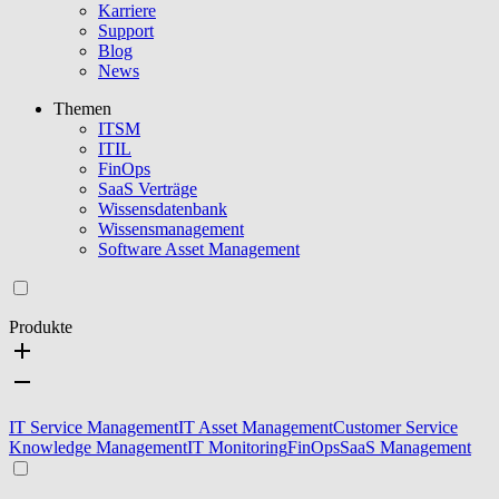
Karriere
Support
Blog
News
Themen
ITSM
ITIL
FinOps
SaaS Verträge
Wissensdatenbank
Wissensmanagement
Software Asset Management
Produkte
IT Service Management
IT Asset Management
Customer Service
Knowledge Management
IT Monitoring
FinOps
SaaS Management