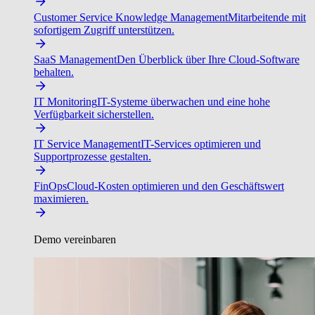
Customer Service Knowledge Management
Mitarbeitende mit
sofortigem Zugriff unterstützen.
SaaS Management
Den Überblick über Ihre Cloud-Software
behalten.
IT Monitoring
IT-Systeme überwachen und eine hohe
Verfügbarkeit sicherstellen.
IT Service Management
IT-Services optimieren und
Supportprozesse gestalten.
FinOps
Cloud-Kosten optimieren und den Geschäftswert
maximieren.
Demo vereinbaren