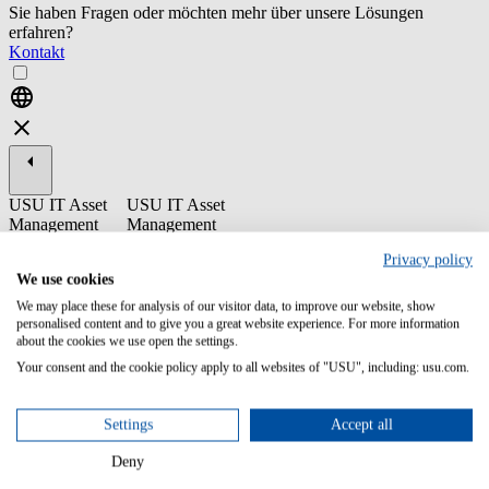
Sie haben Fragen oder möchten mehr über unsere Lösungen
erfahren?
Kontakt
USU IT Asset
USU IT Asset
Management
Management
ST18-1 Key
Privacy policy
Implementation
We use cookies
Aspects for
We may place these for analysis of our visitor data, to improve our website, show
Microsoft
personalised content and to give you a great website experience. For more information
about the cookies we use open the settings.
This training enables you to understand the general licensing rules
Your consent and the cookie policy apply to all websites of "USU", including: usu.com.
and metrics of Microsoft. You will learn how to collect and process
the software raw inventory in USU License Management.
Settings
Accept all
Content/Learning Objectives:
Deny
Understand Microsoft’s licensing terms and contract models
Practice how to link licenses to contracts