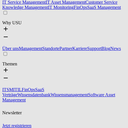
IT Service Management
IT Asset Management
Customer Service
Knowledge Management
IT Monitoring
FinOps
SaaS Management
Why USU
Über uns
Management
Standorte
Partner
Karriere
Support
Blog
News
Themen
ITSM
ITIL
FinOps
SaaS
Verträge
Wissensdatenbank
Wissensmanagement
Software Asset
Management
Newsletter
Jetzt registrieren