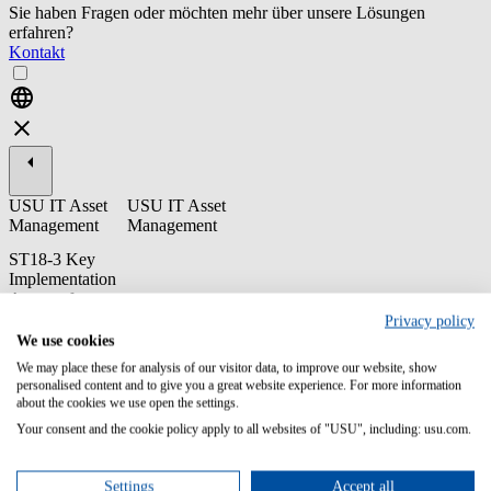
Sie haben Fragen oder möchten mehr über unsere Lösungen
erfahren?
Kontakt
USU IT Asset
USU IT Asset
Management
Management
ST18-3 Key
Implementation
Aspects for
Oracle
Privacy policy
We use cookies
This training enables you to understand the Oracle licensing rules
We may place these for analysis of our visitor data, to improve our website, show
and metrics. You will learn how to collect and process the software
personalised content and to give you a great website experience. For more information
raw inventory in USU License Management.
about the cookies we use open the settings.
Your consent and the cookie policy apply to all websites of "USU", including: usu.com.
Content/Learning Objectives:
Get an overview about the Oracle products, with focus on Oracle
Settings
Accept all
Database and WebLogic