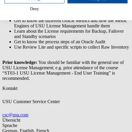
Deny
Learn about different License types and Contract types and
how to set them up in USU License Management
Get to know the different Oracle Metrics and how the Metric
Engines of USU License Management handle them
Learn about the License requirements for Backup, Failover
and Standby scenarios
Get to know the process steps of an Oracle Audit
Use Review Lite and specific scripts to collect Raw Inventory
Prior knowledge:
You should be familiar with the general use of
USU License Management; e.g. prior attendance of the course
“ST03-1 USU License Management - End User Training” is
recommended.
Kontakt
USU Customer Service Center
csc@usu.com
Übersicht
Sprache
German, English, French