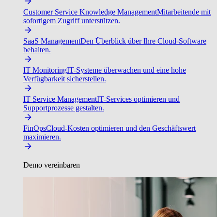
Customer Service Knowledge Management
Mitarbeitende mit
sofortigem Zugriff unterstützen.
SaaS Management
Den Überblick über Ihre Cloud-Software
behalten.
IT Monitoring
IT-Systeme überwachen und eine hohe
Verfügbarkeit sicherstellen.
IT Service Management
IT-Services optimieren und
Supportprozesse gestalten.
FinOps
Cloud-Kosten optimieren und den Geschäftswert
maximieren.
Demo vereinbaren