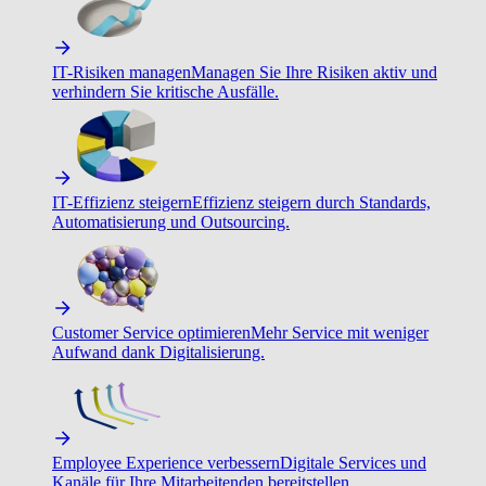
IT-Risiken managen
Managen Sie Ihre Risiken aktiv und
verhindern Sie kritische Ausfälle.
IT-Effizienz steigern
Effizienz steigern durch Standards,
Automatisierung und Outsourcing.
Customer Service optimieren
Mehr Service mit weniger
Aufwand dank Digitalisierung.
Employee Experience verbessern
Digitale Services und
Kanäle für Ihre Mitarbeitenden bereitstellen.