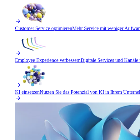
Customer Service optimieren
Mehr Service mit weniger Aufwand
Employee Experience verbessern
Digitale Services und Kanäle f
KI einsetzen
Nutzen Sie das Potenzial von KI in Ihrem Untern