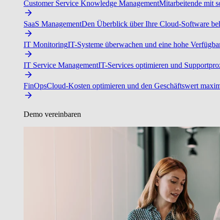
Customer Service Knowledge Management
Mitarbeitende mit s
SaaS Management
Den Überblick über Ihre Cloud-Software beh
IT Monitoring
IT-Systeme überwachen und eine hohe Verfügbarke
IT Service Management
IT-Services optimieren und Supportproz
FinOps
Cloud-Kosten optimieren und den Geschäftswert maxim
Demo vereinbaren