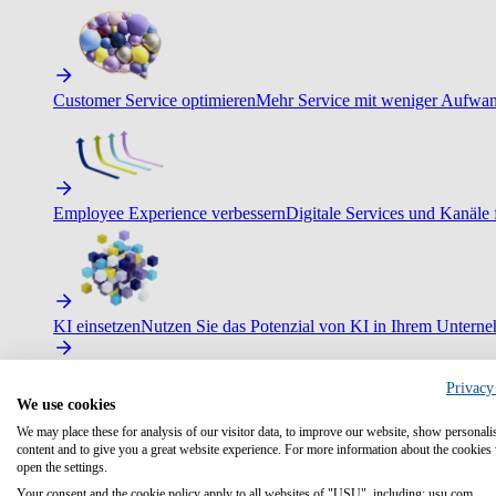
Customer Service optimieren
Mehr Service mit weniger Aufwand
Employee Experience verbessern
Digitale Services und Kanäle f
KI einsetzen
Nutzen Sie das Potenzial von KI in Ihrem Untern
Privacy
We use cookies
We may place these for analysis of our visitor data, to improve our website, show personali
content and to give you a great website experience. For more information about the cookies
open the settings.
Your consent and the cookie policy apply to all websites of "USU", including: usu.com.