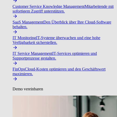
Customer Service Knowledge Management
Mitarbeitende mit
sofortigem Zugriff unterstützen.
SaaS Management
Den Überblick über Ihre Cloud-Software
behalten.
IT Monitoring
IT-Systeme überwachen und eine hohe
Verfügbarkeit sicherstellen.
IT Service Management
IT-Services optimieren und
Supportprozesse gestalten.
FinOps
Cloud-Kosten optimieren und den Geschäftswert
maximieren.
Demo vereinbaren