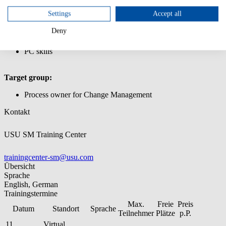
Learn how to define model tickets for the change process
Settings
Accept all
Important master data for the change processes
Deny
Prior knowledge:
PC skills
Target group:
Process owner for Change Management
Kontakt
USU SM Training Center
trainingcenter-sm@usu.com
Übersicht
Sprache
English, German
Trainingstermine
Max.
Freie
Preis
Datum
Standort
Sprache
Teilnehmer
Plätze
p.P.
11.
Virtual