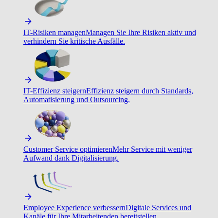
IT-Risiken managen
Managen Sie Ihre Risiken aktiv und
verhindern Sie kritische Ausfälle.
IT-Effizienz steigern
Effizienz steigern durch Standards,
Automatisierung und Outsourcing.
Customer Service optimieren
Mehr Service mit weniger
Aufwand dank Digitalisierung.
Employee Experience verbessern
Digitale Services und
Kanäle für Ihre Mitarbeitenden bereitstellen.