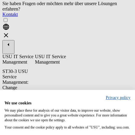
Sie haben Fragen oder möchten mehr über unsere Lösungen
erfahren?
Kontakt
USU IT Service
USU IT Service
Management
Management
ST30-3 USU
Service
Management:
Change
Management
Privacy policy
In this course you will learn the basic functionality of the Change
We use cookies
Management.
We may place these for analysis of our visitor data, to improve our website, show
personalised content and to give you a great website experience. For more information
Content/Learning Objectives:
about the cookies we use open the settings.
Your consent and the cookie policy apply to all websites of "USU", including: usu.com.
Learn how to use the USU Service Management interface
Learn how to request a change and process it in different roles