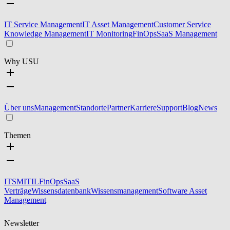
IT Service Management
IT Asset Management
Customer Service
Knowledge Management
IT Monitoring
FinOps
SaaS Management
Why USU
Über uns
Management
Standorte
Partner
Karriere
Support
Blog
News
Themen
ITSM
ITIL
FinOps
SaaS
Verträge
Wissensdatenbank
Wissensmanagement
Software Asset
Management
Newsletter