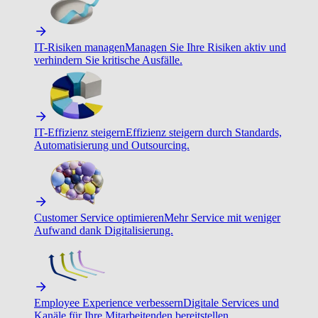
IT-Risiken managen
Managen Sie Ihre Risiken aktiv und
verhindern Sie kritische Ausfälle.
IT-Effizienz steigern
Effizienz steigern durch Standards,
Automatisierung und Outsourcing.
Customer Service optimieren
Mehr Service mit weniger
Aufwand dank Digitalisierung.
Employee Experience verbessern
Digitale Services und
Kanäle für Ihre Mitarbeitenden bereitstellen.