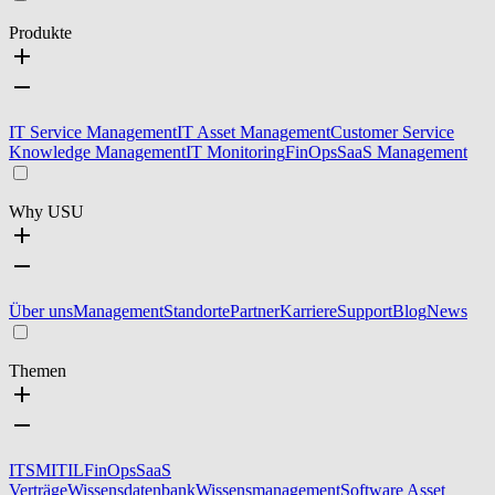
Produkte
IT Service Management
IT Asset Management
Customer Service
Knowledge Management
IT Monitoring
FinOps
SaaS Management
Why USU
Über uns
Management
Standorte
Partner
Karriere
Support
Blog
News
Themen
ITSM
ITIL
FinOps
SaaS
Verträge
Wissensdatenbank
Wissensmanagement
Software Asset