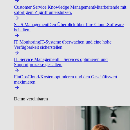
Customer Service Knowledge Management
Mitarbeitende mit
sofortigem Zugriff unterstützen.
SaaS Management
Den Überblick über Ihre Cloud-Software
behalten.
IT Monitoring
IT-Systeme überwachen und eine hohe
Verfügbarkeit sicherstellen.
IT Service Management
IT-Services optimieren und
Supportprozesse gestalten.
FinOps
Cloud-Kosten optimieren und den Geschäftswert
maximieren.
Demo vereinbaren