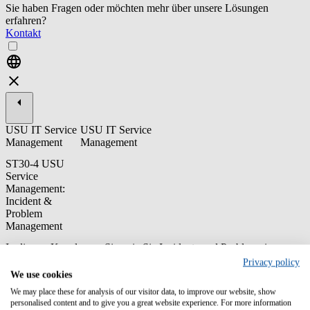
Sie haben Fragen oder möchten mehr über unsere Lösungen
erfahren?
Kontakt
USU IT Service
USU IT Service
Management
Management
ST30-4 USU
Service
Management:
Incident &
Problem
Management
In diesem Kurs lernen Sie, wie Sie Incidents und Problems in
verschiedenen Rollen anlegen und bearbeiten.
Privacy policy
We use cookies
Inhalt/Lernziele:
We may place these for analysis of our visitor data, to improve our website, show
personalised content and to give you a great website experience. For more information
Lernen Sie die Bedienung der Oberfläche USU Service