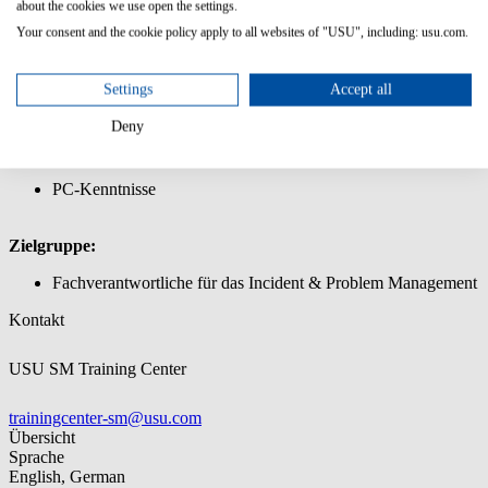
about the cookies we use open the settings.
Management
Your consent and the cookie policy apply to all websites of "USU", including: usu.com.
Sie lernen wie Sie Incidents und Problems bearbeiten und
abschließen
Sie lernen wie Sie mit Master Incidents umgehen
Settings
Accept all
Sie lernen wie Sie Modell Tickets verwenden
Wichtige Stammdaten für die Prozesse Incident und Problem
Deny
Vorkenntnisse:
PC-Kenntnisse
Zielgruppe:
Fachverantwortliche für das Incident & Problem Management
Kontakt
USU SM Training Center
trainingcenter-sm@usu.com
Übersicht
Sprache
English, German