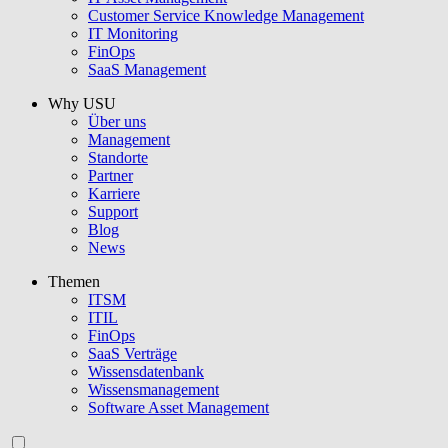
Customer Service Knowledge Management
IT Monitoring
FinOps
SaaS Management
Why USU
Über uns
Management
Standorte
Partner
Karriere
Support
Blog
News
Themen
ITSM
ITIL
FinOps
SaaS Verträge
Wissensdatenbank
Wissensmanagement
Software Asset Management