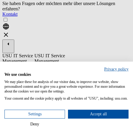
Sie haben Fragen oder möchten mehr über unsere Lösungen
erfahren?
Kontakt
USU IT Service
USU IT Service
Management
Management
Privacy policy
ST30-5 USU
We use cookies
Service
Management:
We may place these for analysis of our visitor data, to improve our website, show
Release
personalised content and to give you a great website experience. For more information
Management
about the cookies we use open the settings.
Your consent and the cookie policy apply to all websites of "USU", including: usu.com.
IIn this course you will learn the basic functionality of the Release
Manager.
Settings
Accept all
Content/Learning Objectives:
Deny
Learn how to use the USU Service Management interface.
Work with release packages and release units