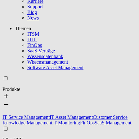
Karriere
Support
Blog
News
Themen
ITSM
ITIL
FinOps
SaaS Verträge
Wissensdatenbank
Wissensmanagement
Software Asset Management
Produkte
IT Service Management
IT Asset Management
Customer Service
Knowledge Management
IT Monitoring
FinOps
SaaS Management