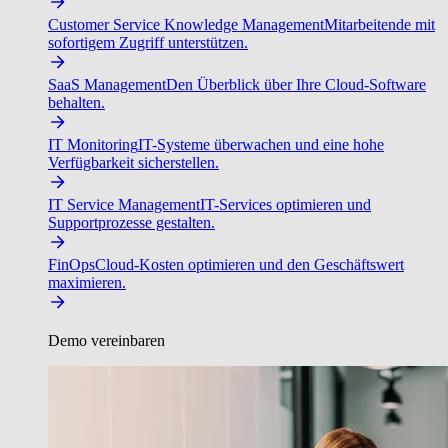
Customer Service Knowledge Management
Mitarbeitende mit
sofortigem Zugriff unterstützen.
SaaS Management
Den Überblick über Ihre Cloud-Software
behalten.
IT Monitoring
IT-Systeme überwachen und eine hohe
Verfügbarkeit sicherstellen.
IT Service Management
IT-Services optimieren und
Supportprozesse gestalten.
FinOps
Cloud-Kosten optimieren und den Geschäftswert
maximieren.
Demo vereinbaren