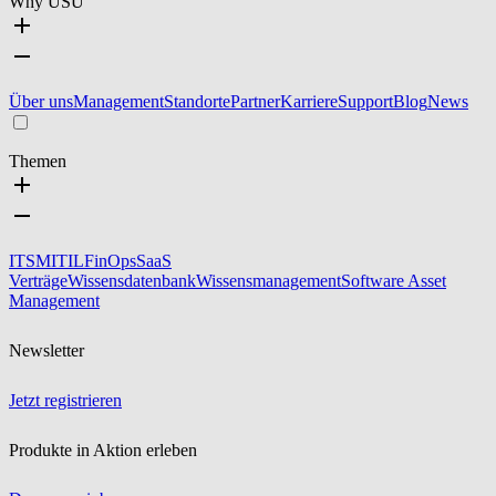
Why USU
Über uns
Management
Standorte
Partner
Karriere
Support
Blog
News
Themen
ITSM
ITIL
FinOps
SaaS
Verträge
Wissensdatenbank
Wissensmanagement
Software Asset
Management
Newsletter
Jetzt registrieren
Produkte in Aktion erleben