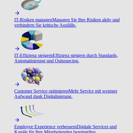
IT-Risiken managen
Managen Sie Ihre Risiken aktiv und
verhindern Sie kritische Ausfälle.
IT-Effizienz steigern
Effizienz steigern durch Standards,
Automatisierung und Outsourcing.
Customer Service optimieren
Mehr Service mit weniger
Aufwand dank Digitalisierung.
Employee Experience verbessern
Digitale Services und
Kanäle für Ihre Mitarbeitenden bereitstellen.