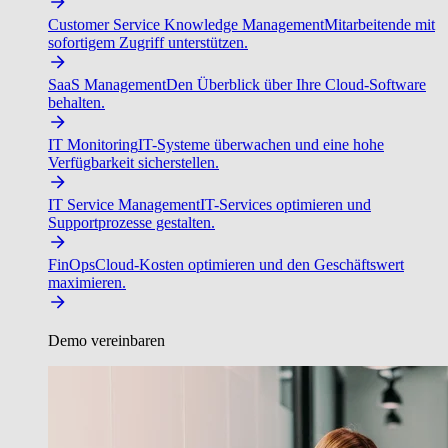
Customer Service Knowledge Management
Mitarbeitende mit
sofortigem Zugriff unterstützen.
SaaS Management
Den Überblick über Ihre Cloud-Software
behalten.
IT Monitoring
IT-Systeme überwachen und eine hohe
Verfügbarkeit sicherstellen.
IT Service Management
IT-Services optimieren und
Supportprozesse gestalten.
FinOps
Cloud-Kosten optimieren und den Geschäftswert
maximieren.
Demo vereinbaren