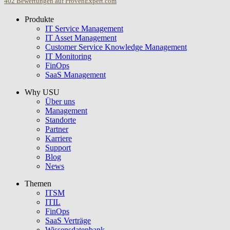
402
Bewertungen auf ProvenExpert.com
Produkte
USU GmbH
IT Service Management
IT Asset Management
Customer Service Knowledge Management
IT Monitoring
FinOps
SaaS Management
Why USU
Über uns
Management
Standorte
Partner
Karriere
Support
Blog
News
Themen
ITSM
ITIL
FinOps
SaaS Verträge
Wissensdatenbank