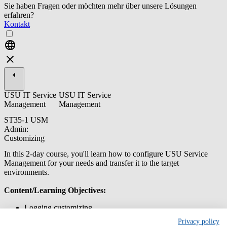
Sie haben Fragen oder möchten mehr über unsere Lösungen
erfahren?
Kontakt
USU IT Service
USU IT Service
Management
Management
ST35-1 USM
Admin:
Customizing
In this 2-day course, you'll learn how to configure USU Service
Management for your needs and transfer it to the target
environments.
Content/Learning Objectives:
Logging customizing
Creating new object types in USU Service Management
Privacy policy
Creating and editing catalogs and views