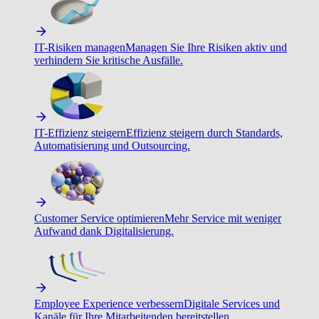
IT-Risiken managen
Managen Sie Ihre Risiken aktiv und
verhindern Sie kritische Ausfälle.
IT-Effizienz steigern
Effizienz steigern durch Standards,
Automatisierung und Outsourcing.
Customer Service optimieren
Mehr Service mit weniger
Aufwand dank Digitalisierung.
Employee Experience verbessern
Digitale Services und
Kanäle für Ihre Mitarbeitenden bereitstellen.