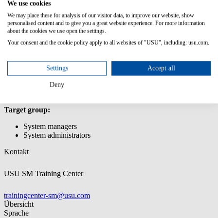
We use cookies
Creating and editing relationships
We may place these for analysis of our visitor data, to improve our website, show
Creating and editing business logics/rules
personalised content and to give you a great website experience. For more information
Transferring customizations using the Customization Transfer
about the cookies we use open the settings.
Manager
Your consent and the cookie policy apply to all websites of "USU", including: usu.com.
Prior knowledge:
Participation in user training courses for basic modules (e.g.,
Settings
Accept all
Asset Manager, Incident & Problem Manager, etc.)
Basic knowledge of databases and data modeling
Deny
Target group:
System managers
System administrators
Kontakt
USU SM Training Center
trainingcenter-sm@usu.com
Übersicht
Sprache