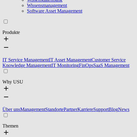
Wissensmanagement
Software Asset Management
Produkte
IT Service Management
IT Asset Management
Customer Service
Knowledge Management
IT Monitoring
FinOps
SaaS Management
Why USU
Über uns
Management
Standorte
Partner
Karriere
Support
Blog
News
Themen