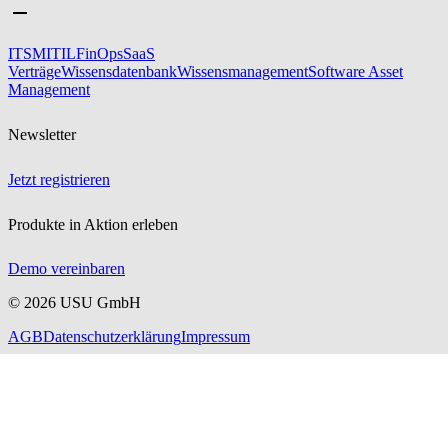
ITSM
ITIL
FinOps
SaaS
Verträge
Wissensdatenbank
Wissensmanagement
Software Asset
Management
Newsletter
Jetzt registrieren
Produkte in Aktion erleben
Demo vereinbaren
©
2026
USU GmbH
AGB
Datenschutzerklärung
Impressum