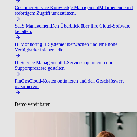
Customer Service Knowledge Management
Mitarbeitende mit
sofortigem Zugriff unterstützen.
SaaS Management
Den Überblick über Ihre Cloud-Software
behalten.
IT Monitoring
IT-Systeme überwachen und eine hohe
Verfügbarkeit sicherstellen.
IT Service Management
IT-Services optimieren und
Supportprozesse gestalten.
FinOps
Cloud-Kosten optimieren und den Geschäftswert
maximieren.
Demo vereinbaren