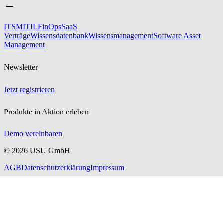
ITSM
ITIL
FinOps
SaaS
Verträge
Wissensdatenbank
Wissensmanagement
Software Asset
Management
Newsletter
Jetzt registrieren
Produkte in Aktion erleben
Demo vereinbaren
©
2026
USU GmbH
AGB
Datenschutzerklärung
Impressum