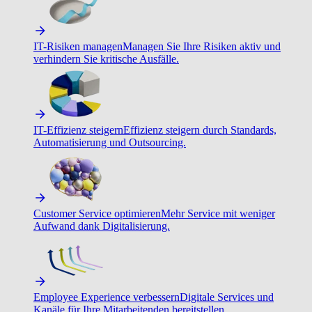
IT-Risiken managen
Managen Sie Ihre Risiken aktiv und
verhindern Sie kritische Ausfälle.
IT-Effizienz steigern
Effizienz steigern durch Standards,
Automatisierung und Outsourcing.
Customer Service optimieren
Mehr Service mit weniger
Aufwand dank Digitalisierung.
Employee Experience verbessern
Digitale Services und
Kanäle für Ihre Mitarbeitenden bereitstellen.