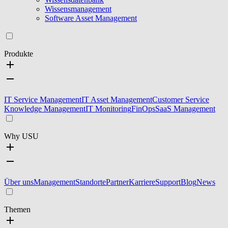
Wissensmanagement
Software Asset Management
Produkte
IT Service Management
IT Asset Management
Customer Service
Knowledge Management
IT Monitoring
FinOps
SaaS Management
Why USU
Über uns
Management
Standorte
Partner
Karriere
Support
Blog
News
Themen