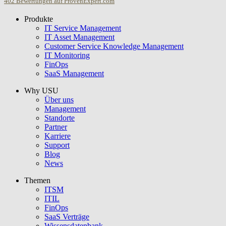
402
Bewertungen auf ProvenExpert.com
Produkte
USU GmbH
IT Service Management
IT Asset Management
Customer Service Knowledge Management
IT Monitoring
FinOps
SaaS Management
Why USU
Über uns
Management
Standorte
Partner
Karriere
Support
Blog
News
Themen
ITSM
ITIL
FinOps
SaaS Verträge
Wissensdatenbank