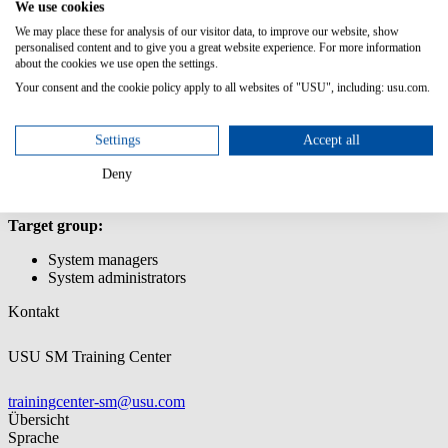
We use cookies
Creating and editing relationships
We may place these for analysis of our visitor data, to improve our website, show
Creating and editing business logics/rules
personalised content and to give you a great website experience. For more information
Transferring customizations using the Customization Transfer
about the cookies we use open the settings.
Manager
Your consent and the cookie policy apply to all websites of "USU", including: usu.com.
Prior knowledge:
Participation in user training courses for basic modules (e.g.,
Settings
Accept all
Asset Manager, Incident & Problem Manager, etc.)
Basic knowledge of databases and data modeling
Deny
Target group:
System managers
System administrators
Kontakt
USU SM Training Center
trainingcenter-sm@usu.com
Übersicht
Sprache