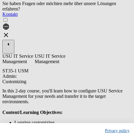
Sie haben Fragen oder möchten mehr über unsere Lösungen
erfahren?
Kontakt
USU IT Service
USU IT Service
Management
Management
ST35-1 USM
Admin:
Customizing
In this 2-day course, you'll learn how to configure USU Service
Management for your needs and transfer it to the target
environments.
Content/Learning Objectives:
Logging customizing
Creating new object types in USU Service Management
Privacy policy
Creating and editing catalogs and views