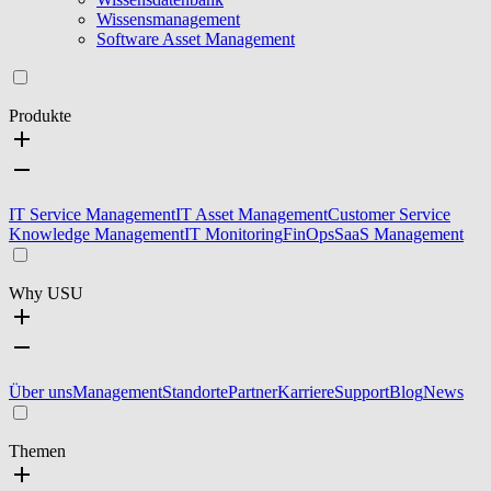
Wissensmanagement
Software Asset Management
Produkte
IT Service Management
IT Asset Management
Customer Service
Knowledge Management
IT Monitoring
FinOps
SaaS Management
Why USU
Über uns
Management
Standorte
Partner
Karriere
Support
Blog
News
Themen