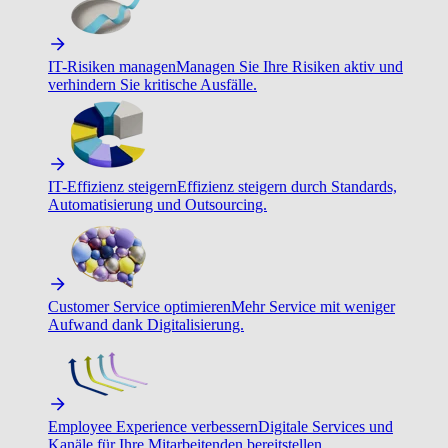
IT-Risiken managen
Managen Sie Ihre Risiken aktiv und
verhindern Sie kritische Ausfälle.
IT-Effizienz steigern
Effizienz steigern durch Standards,
Automatisierung und Outsourcing.
Customer Service optimieren
Mehr Service mit weniger
Aufwand dank Digitalisierung.
Employee Experience verbessern
Digitale Services und
Kanäle für Ihre Mitarbeitenden bereitstellen.