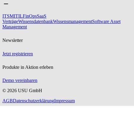
ITSM
ITIL
FinOps
SaaS
Verträge
Wissensdatenbank
Wissensmanagement
Software Asset
Management
Newsletter
Jetzt registrieren
Produkte in Aktion erleben
Demo vereinbaren
©
2026
USU GmbH
AGB
Datenschutzerklärung
Impressum