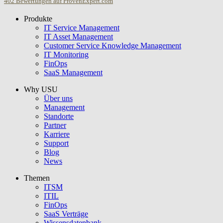
402
Bewertungen auf ProvenExpert.com
Produkte
USU GmbH
IT Service Management
IT Asset Management
Customer Service Knowledge Management
IT Monitoring
FinOps
SaaS Management
Why USU
Über uns
Management
Standorte
Partner
Karriere
Support
Blog
News
Themen
ITSM
ITIL
FinOps
SaaS Verträge
Wissensdatenbank