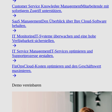
Customer Service Knowledge Management
Mitarbeitende mit
sofortigem Zugriff unterstützen.
SaaS Management
Den Überblick über Ihre Cloud-Software
behalten.
IT Monitoring
IT-Systeme überwachen und eine hohe
Verfügbarkeit sicherstellen.
IT Service Management
IT-Services optimieren und
Supportprozesse gestalten.
FinOps
Cloud-Kosten optimieren und den Geschäftswert
maximieren.
Demo vereinbaren