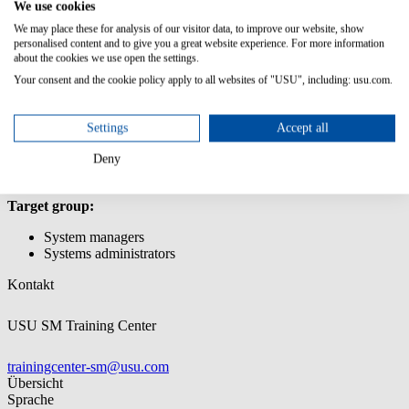
We use cookies
Working with the Valuemation API and integrating Python
We may place these for analysis of our visitor data, to improve our website, show
scripts
personalised content and to give you a great website experience. For more information
Working with the Actions Customizer
about the cookies we use open the settings.
Using business logic/rules for actions and workflows
Transferring customizations using the Customization Transfer
Your consent and the cookie policy apply to all websites of "USU", including: usu.com.
Manager
Prior knowledge:
Settings
Accept all
Participation in training USM Admin: Customizing
Deny
Target group:
System managers
Systems administrators
Kontakt
USU SM Training Center
trainingcenter-sm@usu.com
Übersicht
Sprache