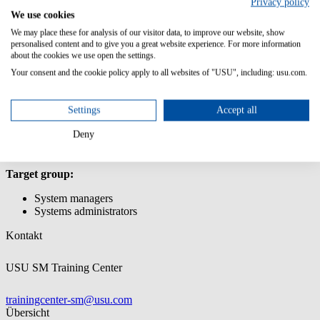
Privacy policy
Introduction to the Process Modeller
We use cookies
Creating and executing simple business processes
We may place these for analysis of our visitor data, to improve our website, show
Creating and integrating business processes into the Service
personalised content and to give you a great website experience. For more information
Request Manager
about the cookies we use open the settings.
Transferring customizations using the Customization Transfer
Your consent and the cookie policy apply to all websites of "USU", including: usu.com.
Manager
Prior knowledge:
Settings
Accept all
Participation in training USM Admin: Customizing
Deny
Basic knowledge of BPMN2.0
Workflow knowledge is advantageous
Target group:
System managers
Systems administrators
Kontakt
USU SM Training Center
trainingcenter-sm@usu.com
Übersicht