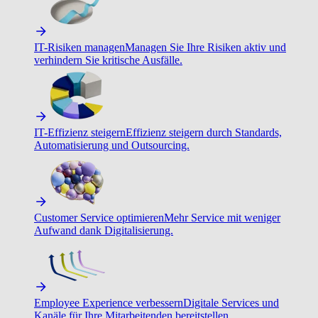
IT-Risiken managen
Managen Sie Ihre Risiken aktiv und
verhindern Sie kritische Ausfälle.
IT-Effizienz steigern
Effizienz steigern durch Standards,
Automatisierung und Outsourcing.
Customer Service optimieren
Mehr Service mit weniger
Aufwand dank Digitalisierung.
Employee Experience verbessern
Digitale Services und
Kanäle für Ihre Mitarbeitenden bereitstellen.