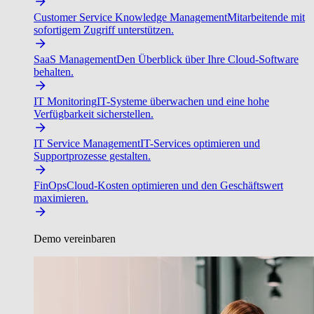
Customer Service Knowledge Management
Mitarbeitende mit
sofortigem Zugriff unterstützen.
SaaS Management
Den Überblick über Ihre Cloud-Software
behalten.
IT Monitoring
IT-Systeme überwachen und eine hohe
Verfügbarkeit sicherstellen.
IT Service Management
IT-Services optimieren und
Supportprozesse gestalten.
FinOps
Cloud-Kosten optimieren und den Geschäftswert
maximieren.
Demo vereinbaren