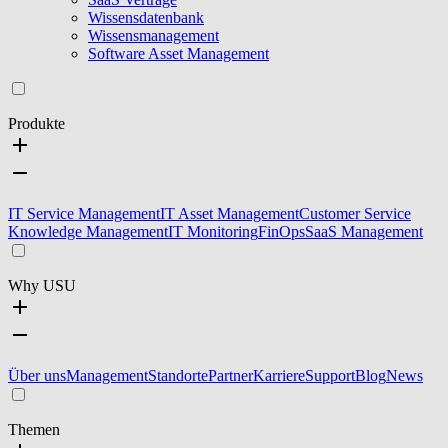
Wissensdatenbank
Wissensmanagement
Software Asset Management
Produkte
IT Service Management
IT Asset Management
Customer Service
Knowledge Management
IT Monitoring
FinOps
SaaS Management
Why USU
Über uns
Management
Standorte
Partner
Karriere
Support
Blog
News
Themen