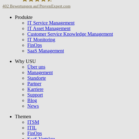
402
Bewertungen auf ProvenExpert.com
Produkte
USU GmbH
IT Service Management
IT Asset Management
Customer Service Knowledge Management
IT Monitoring
FinOps
SaaS Management
Why USU
Über uns
Management
Standorte
Partner
Karriere
Support
Blog
News
Themen
ITSM
ITIL
FinOps
SaaS Verträge