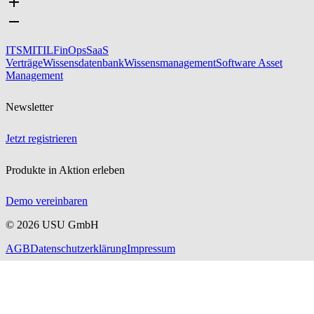
ITSM
ITIL
FinOps
SaaS
Verträge
Wissensdatenbank
Wissensmanagement
Software Asset
Management
Newsletter
Jetzt registrieren
Produkte in Aktion erleben
Demo vereinbaren
©
2026
USU GmbH
AGB
Datenschutzerklärung
Impressum