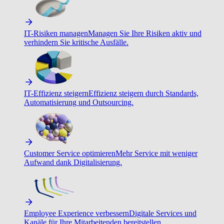
IT-Risiken managen
Managen Sie Ihre Risiken aktiv und
verhindern Sie kritische Ausfälle.
IT-Effizienz steigern
Effizienz steigern durch Standards,
Automatisierung und Outsourcing.
Customer Service optimieren
Mehr Service mit weniger
Aufwand dank Digitalisierung.
Employee Experience verbessern
Digitale Services und
Kanäle für Ihre Mitarbeitenden bereitstellen.