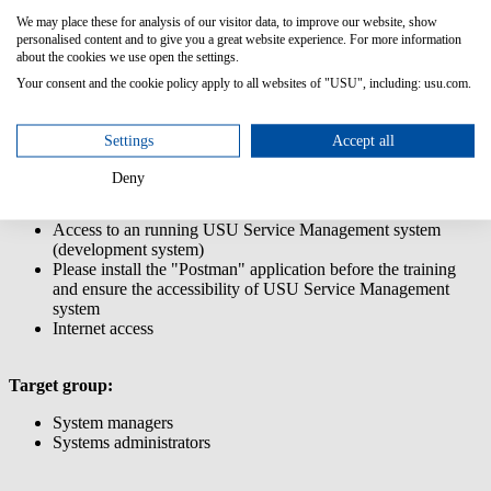
You are able to create generic interfaces
We may place these for analysis of our visitor data, to improve our website, show
You will be able to connect external systems via the generic
personalised content and to give you a great website experience. For more information
interface
about the cookies we use open the settings.
You will be able to build synchronous and asynchronous
Your consent and the cookie policy apply to all websites of "USU", including: usu.com.
interfaces
Prior knowledge:
Settings
Accept all
Basic knowledge of customizing in USU Service
Deny
Management
Basic knowledge of web services (REST) desirable
Access to an running USU Service Management system
(development system)
Please install the "Postman" application before the training
and ensure the accessibility of USU Service Management
system
Internet access
Target group:
System managers
Systems administrators