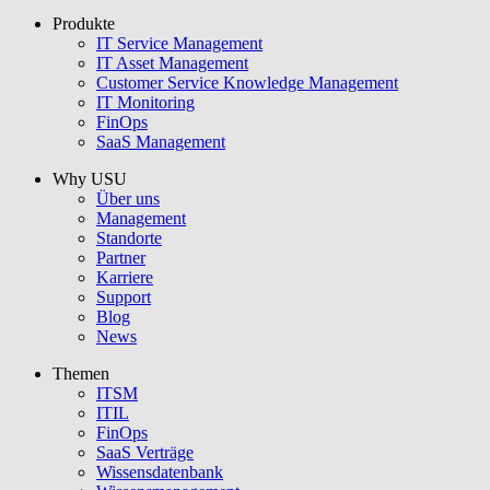
Produkte
USU GmbH
IT Service Management
IT Asset Management
Customer Service Knowledge Management
IT Monitoring
FinOps
SaaS Management
Why USU
Über uns
Management
Standorte
Partner
Karriere
Support
Blog
News
Themen
ITSM
ITIL
FinOps
SaaS Verträge
Wissensdatenbank