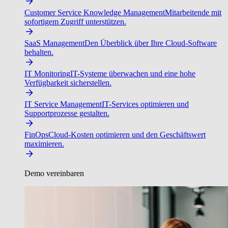
Customer Service Knowledge Management
Mitarbeitende mit
sofortigem Zugriff unterstützen.
SaaS Management
Den Überblick über Ihre Cloud-Software
behalten.
IT Monitoring
IT-Systeme überwachen und eine hohe
Verfügbarkeit sicherstellen.
IT Service Management
IT-Services optimieren und
Supportprozesse gestalten.
FinOps
Cloud-Kosten optimieren und den Geschäftswert
maximieren.
Demo vereinbaren