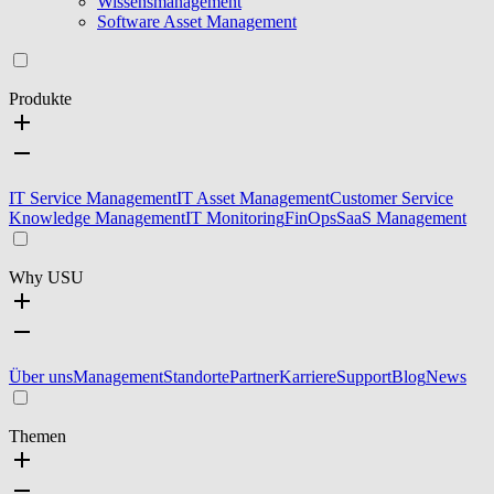
Wissensmanagement
Software Asset Management
Produkte
IT Service Management
IT Asset Management
Customer Service
Knowledge Management
IT Monitoring
FinOps
SaaS Management
Why USU
Über uns
Management
Standorte
Partner
Karriere
Support
Blog
News
Themen