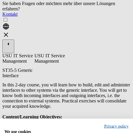
Sie haben Fragen oder möchten mehr über unsere Lösungen
erfahren?
Kontakt
USU IT Service
USU IT Service
Management
Management
ST35-5 Generic
Interface
In this 2-day course, you will learn how to build, edit and administer
interfaces to other systems via the generic interface. You will get to
know both incoming interfaces and outgoing interfaces, i.e. the
connection to external systems. Practical exercises will consolidate
your acquired knowledge.
Content/Learning Objectives:
Privacy policy
You have understood the basics of interface options of USU
We use cookies
Service Management