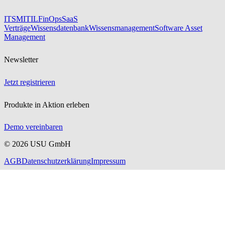
ITSM
ITIL
FinOps
SaaS
Verträge
Wissensdatenbank
Wissensmanagement
Software Asset
Management
Newsletter
Jetzt registrieren
Produkte in Aktion erleben
Demo vereinbaren
©
2026
USU GmbH
AGB
Datenschutzerklärung
Impressum