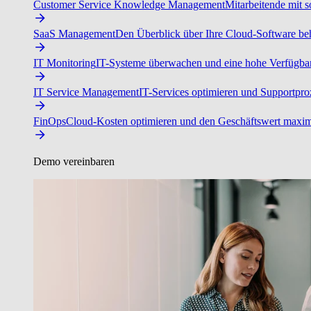
Customer Service Knowledge Management
Mitarbeitende mit s
SaaS Management
Den Überblick über Ihre Cloud-Software beh
IT Monitoring
IT-Systeme überwachen und eine hohe Verfügbarke
IT Service Management
IT-Services optimieren und Supportproz
FinOps
Cloud-Kosten optimieren und den Geschäftswert maxim
Demo vereinbaren