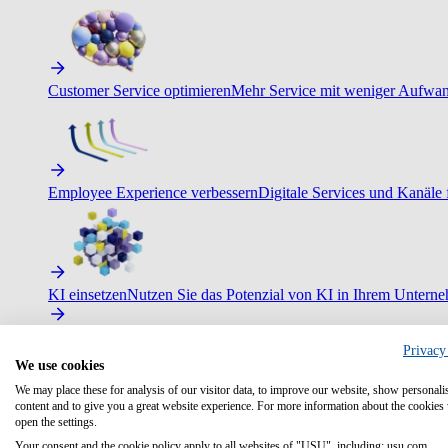
Customer Service optimieren
Mehr Service mit weniger Aufwand
Employee Experience verbessern
Digitale Services und Kanäle f
KI einsetzen
Nutzen Sie das Potenzial von KI in Ihrem Untern
Privacy
We use cookies
We may place these for analysis of our visitor data, to improve our website, show personali
content and to give you a great website experience. For more information about the cookies
open the settings.
Your consent and the cookie policy apply to all websites of "USU", including: usu.com.