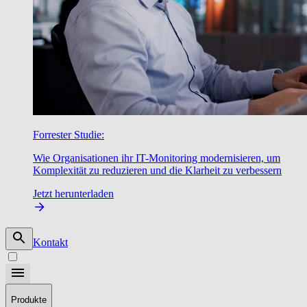
Forrester Studie:
Wie Organisationen ihr IT-Monitoring modernisieren, um
Komplexität zu reduzieren und die Klarheit zu verbessern
Jetzt herunterladen
Kontakt
Produkte