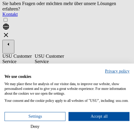
Sie haben Fragen oder möchten mehr über unsere Lösungen
erfahren?
Kontakt
USU Customer
USU Customer
Service
Service
Knowledge
Knowledge
Privacy policy
Management
Management
We use cookies
ST50-2
We may place these for analysis of our visitor data, to improve our website, show
Knowledge
personalised content and to give you a great website experience. For more information
Center -
about the cookies we use open the settings.
Knowledge
Your consent and the cookie policy apply to all websites of "USU", including: usu.com.
Manager
You will learn how to use the configuration area of the
Settings
Accept all
KnowledgeCenter so that you are able to independently implement
requirements of end users and editors.
Deny
Content/Learning Objectives: