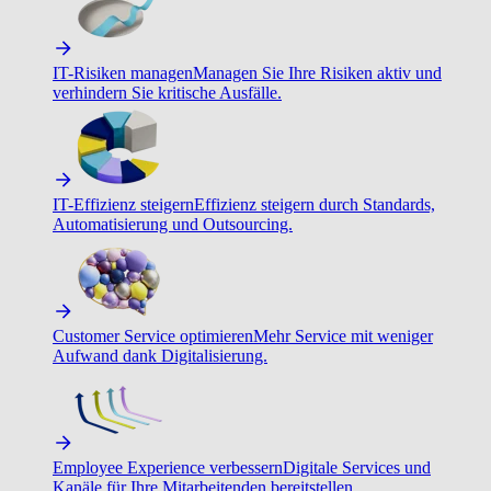
IT-Risiken managen
Managen Sie Ihre Risiken aktiv und
verhindern Sie kritische Ausfälle.
IT-Effizienz steigern
Effizienz steigern durch Standards,
Automatisierung und Outsourcing.
Customer Service optimieren
Mehr Service mit weniger
Aufwand dank Digitalisierung.
Employee Experience verbessern
Digitale Services und
Kanäle für Ihre Mitarbeitenden bereitstellen.