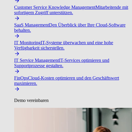
Customer Service Knowledge Management
Mitarbeitende mit
sofortigem Zugriff unterstützen.
SaaS Management
Den Überblick über Ihre Cloud-Software
behalten.
IT Monitoring
IT-Systeme überwachen und eine hohe
Verfügbarkeit sicherstellen.
IT Service Management
IT-Services optimieren und
Supportprozesse gestalten.
FinOps
Cloud-Kosten optimieren und den Geschäftswert
maximieren.
Demo vereinbaren