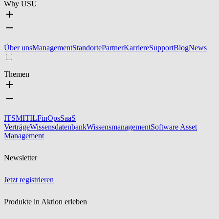
Why USU
Über uns
Management
Standorte
Partner
Karriere
Support
Blog
News
Themen
ITSM
ITIL
FinOps
SaaS
Verträge
Wissensdatenbank
Wissensmanagement
Software Asset
Management
Newsletter
Jetzt registrieren
Produkte in Aktion erleben