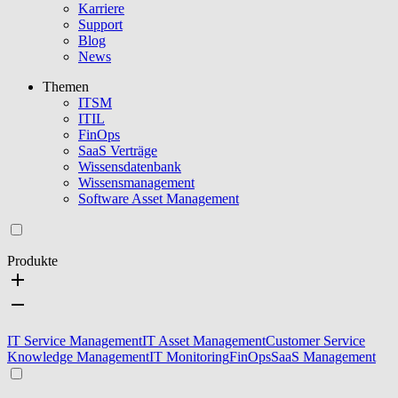
Karriere
Support
Blog
News
Themen
ITSM
ITIL
FinOps
SaaS Verträge
Wissensdatenbank
Wissensmanagement
Software Asset Management
Produkte
IT Service Management
IT Asset Management
Customer Service
Knowledge Management
IT Monitoring
FinOps
SaaS Management