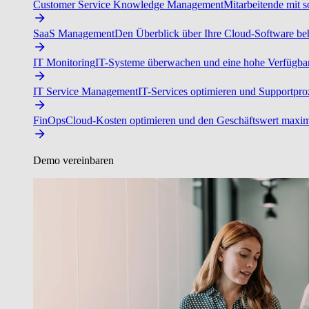
Customer Service Knowledge Management
Mitarbeitende mit s
SaaS Management
Den Überblick über Ihre Cloud-Software beh
IT Monitoring
IT-Systeme überwachen und eine hohe Verfügbarke
IT Service Management
IT-Services optimieren und Supportproz
FinOps
Cloud-Kosten optimieren und den Geschäftswert maxim
Demo vereinbaren