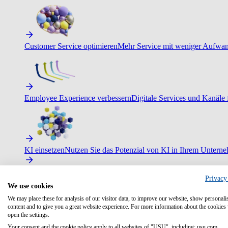
Customer Service optimieren
Mehr Service mit weniger Aufwand
Employee Experience verbessern
Digitale Services und Kanäle f
KI einsetzen
Nutzen Sie das Potenzial von KI in Ihrem Untern
Privacy
We use cookies
We may place these for analysis of our visitor data, to improve our website, show personali
content and to give you a great website experience. For more information about the cookies
open the settings.
Your consent and the cookie policy apply to all websites of "USU", including: usu.com.