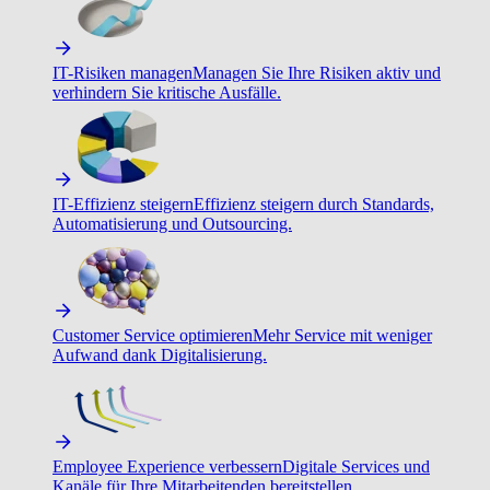
IT-Risiken managen
Managen Sie Ihre Risiken aktiv und
verhindern Sie kritische Ausfälle.
IT-Effizienz steigern
Effizienz steigern durch Standards,
Automatisierung und Outsourcing.
Customer Service optimieren
Mehr Service mit weniger
Aufwand dank Digitalisierung.
Employee Experience verbessern
Digitale Services und
Kanäle für Ihre Mitarbeitenden bereitstellen.