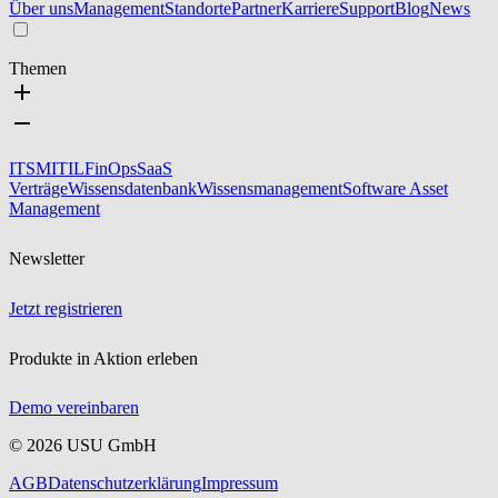
Über uns
Management
Standorte
Partner
Karriere
Support
Blog
News
Themen
ITSM
ITIL
FinOps
SaaS
Verträge
Wissensdatenbank
Wissensmanagement
Software Asset
Management
Newsletter
Jetzt registrieren
Produkte in Aktion erleben
Demo vereinbaren
©
2026
USU GmbH
AGB
Datenschutzerklärung
Impressum