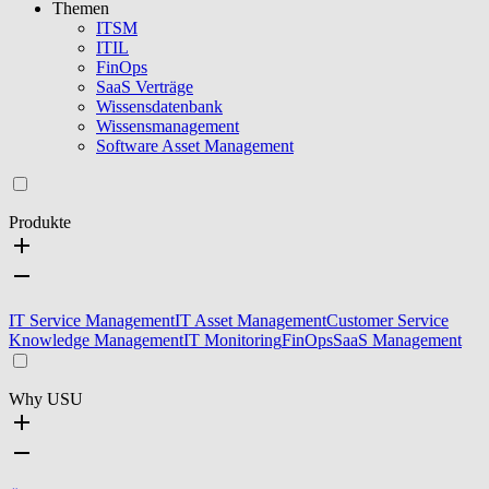
Themen
ITSM
ITIL
FinOps
SaaS Verträge
Wissensdatenbank
Wissensmanagement
Software Asset Management
Produkte
IT Service Management
IT Asset Management
Customer Service
Knowledge Management
IT Monitoring
FinOps
SaaS Management
Why USU