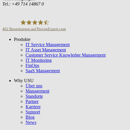
Tel.: +49 714 14867 0
402
Bewertungen auf ProvenExpert.com
Produkte
USU GmbH
IT Service Management
IT Asset Management
Customer Service Knowledge Management
IT Monitoring
FinOps
SaaS Management
Why USU
Über uns
Management
Standorte
Partner
Karriere
Support
Blog
News