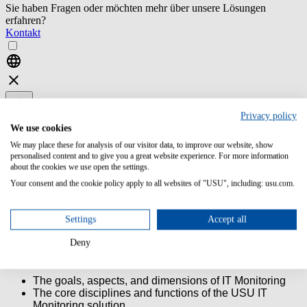
Sie haben Fragen oder möchten mehr über unsere Lösungen
erfahren?
Kontakt
Privacy policy
categ000000000003481
categ000000000003481
We use cookies
We may place these for analysis of our visitor data, to improve our website, show
ST71-1 USU IT
personalised content and to give you a great website experience. For more information
Monitoring
about the cookies we use open the settings.
Basics
Your consent and the cookie policy apply to all websites of "USU", including: usu.com.
This Basic Training enables stakeholders, users and
administrators of the USU IT Monitoring to familiarize
Settings
Accept all
themselves with the essential understanding of how USU IT
Monitoring works.
Deny
Content/Learning Objective:
The goals, aspects, and dimensions of IT Monitoring
The core disciplines and functions of the USU IT
Monitoring solution