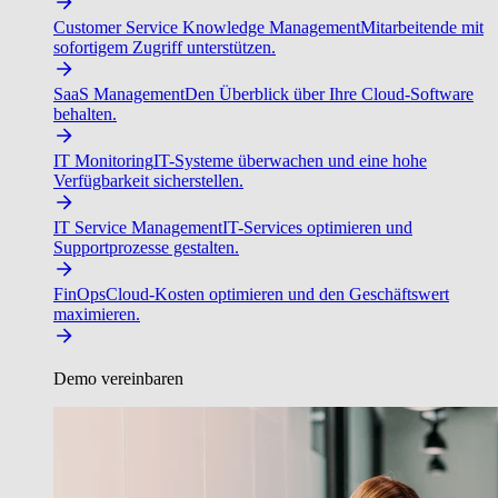
Customer Service Knowledge Management
Mitarbeitende mit
sofortigem Zugriff unterstützen.
SaaS Management
Den Überblick über Ihre Cloud-Software
behalten.
IT Monitoring
IT-Systeme überwachen und eine hohe
Verfügbarkeit sicherstellen.
IT Service Management
IT-Services optimieren und
Supportprozesse gestalten.
FinOps
Cloud-Kosten optimieren und den Geschäftswert
maximieren.
Demo vereinbaren