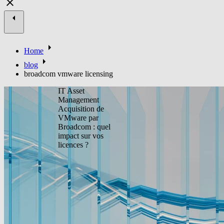
Home
blog
broadcom vmware licensing
IT Asset
Management
Acquisition de
VMware par
Broadcom : quel
impact sur vos
licences ?