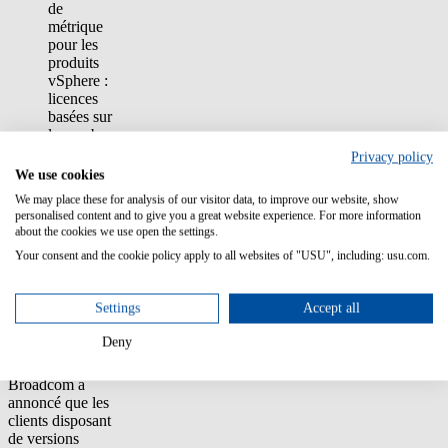
de
métrique
pour les
produits
vSphere :
licences
basées sur
le nombre
de cœurs
Privacy policy
plutôt que
We use cookies
sur le
We may place these for analysis of our visitor data, to improve our website, show
CPU
personalised content and to give you a great website experience. For more information
Licence
about the cookies we use open the settings.
minimale
Your consent and the cookie policy apply to all websites of "USU", including: usu.com.
de 16
cœurs
Settings
Accept all
En réponse à de
nombreuses
Deny
réactions
négatives,
Broadcom a
annoncé que les
clients disposant
de versions