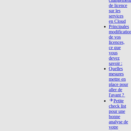
changement
de licence
sur les
services
en Cloud
Principales
modificatio
de vos
licences,
ce que
vous
devez
savoir :
Quelles
mesures
mettre en
place pour
aller de
l'avant ?
Petite
check list
pour une
bonne
analyse de
votre