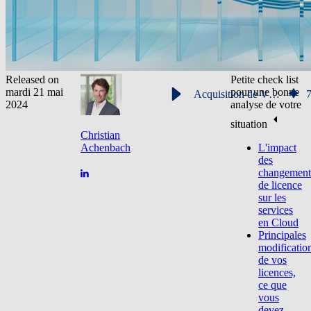
Released on
Petite check list
mardi 21 mai
pour une bonne
Acquisition de VMware par Broadcom : quel impact sur vos licences ?
2024
analyse de votre
situation
Christian
Achenbach
L'impact
des
changement
de licence
sur les
services
en Cloud
Principales
modificatio
de vos
licences,
ce que
vous
devez