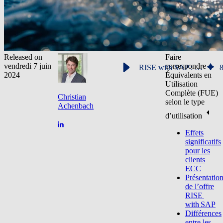
Released on
Faire
vendredi 7 juin
correspondre
RISE with SAP : conseils pratiques pour rationaliser la gestion de vos licences SAP dans le Cloud
2024
Équivalents en
Utilisation
Complète (FUE)
Christian
selon le type
Achenbach
d’utilisation
Effets
significatifs
pour les
clients
ECC
Présentatio
de l’offre
RISE
with SAP
Différences
entre les