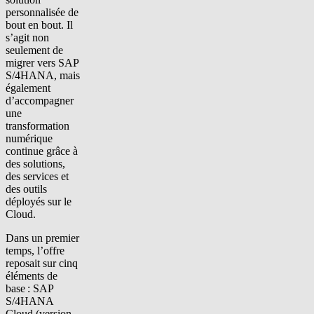
personnalisé
e
de
bout en
bout. Il
s’agit non
seulement de
migrer vers SAP
S/4HANA, mais
également
d’accompagner
une
transformation
numérique
continue grâce à
des solutions,
des services et
des outils
déployés sur le
Cloud.
Dans un premier
temps, l’offre
reposait sur cinq
éléments de
base :
SAP
S/4HANA
Cloud
(version