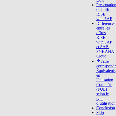
ECC
Présentatio
de l’offre
RISE
with SAP
Différences
entre les
offres
RISE
with SAP
et SAP
S/4HANA
Cloud
Faire
correspondr
Équivalents
en
Utilisation
Complète
(FUE)
selon le
type
d’utilisation
Conclusion
Skip