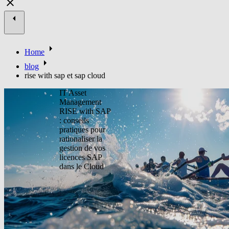
Home
blog
rise with sap et sap cloud
IT Asset
Management
RISE with SAP
: conseils
pratiques pour
rationaliser la
gestion de vos
licences SAP
dans le Cloud