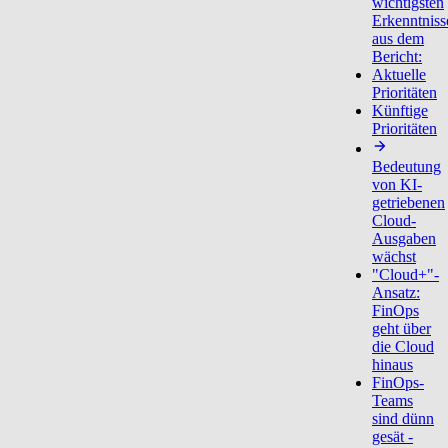
wichtigsten
Erkenntniss
aus dem
Bericht:
Aktuelle
Prioritäten
Künftige
Prioritäten
Bedeutung
von KI-
getriebenen
Cloud-
Ausgaben
wächst
"Cloud+"-
Ansatz:
FinOps
geht über
die Cloud
hinaus
FinOps-
Teams
sind dünn
gesät -