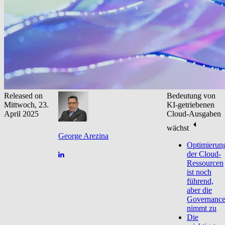
Released on
Bedeutung von
Mittwoch, 23.
KI-getriebenen
April 2025
Cloud-Ausgaben
wächst
George Arezina
Optimierun
der Cloud-
Ressourcen
ist noch
führend,
aber die
Governanc
nimmt zu
Die