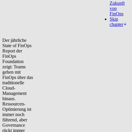
Zukunft
von
FinOps
Skip
chapter
Der jährliche
State of FinOps
Report der
FinOps
Foundation
zeigt: Teams
gehen mit
FinOps über das
traditionelle
Cloud-
Management
hinaus.
Ressourcen-
Optimierung ist
immer noch
führend, aber
Governance
rückt immer