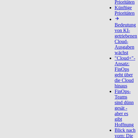
Prioritäten
Künftige
Prioritäten
Bedeutung
von KI-
getriebenen
Cloud-
Ausgaben
wächst
"Cloud+"-
Ansatz:
FinOps
geht über
die Cloud
hinaus
FinOps-
Teams
sind dünn
gesät -
aber es
gibt
Hoffnung
Blick nach
vorn: Die