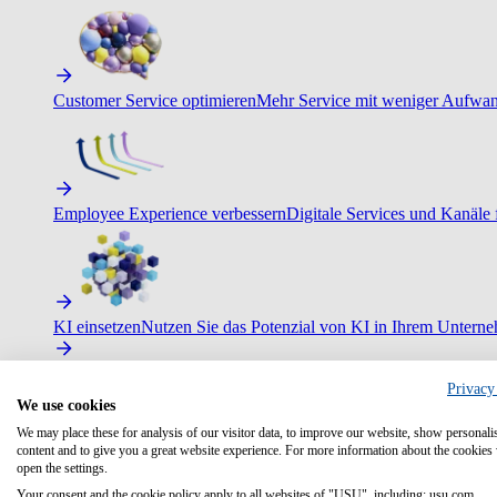
Customer Service optimieren
Mehr Service mit weniger Aufwand
Employee Experience verbessern
Digitale Services und Kanäle f
KI einsetzen
Nutzen Sie das Potenzial von KI in Ihrem Untern
Privacy
We use cookies
We may place these for analysis of our visitor data, to improve our website, show personali
content and to give you a great website experience. For more information about the cookies
open the settings.
Your consent and the cookie policy apply to all websites of "USU", including: usu.com.