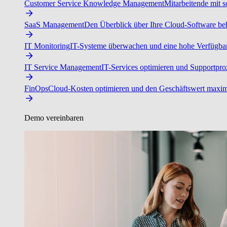
Customer Service Knowledge Management
Mitarbeitende mit s
SaaS Management
Den Überblick über Ihre Cloud-Software beh
IT Monitoring
IT-Systeme überwachen und eine hohe Verfügbarke
IT Service Management
IT-Services optimieren und Supportproz
FinOps
Cloud-Kosten optimieren und den Geschäftswert maxim
Demo vereinbaren