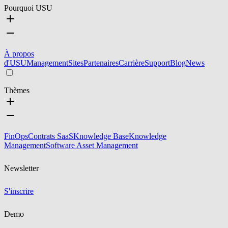
Pourquoi USU
À propos
d'USU
Management
Sites
Partenaires
Carrière
Support
Blog
News
Thèmes
FinOps
Contrats SaaS
Knowledge Base
Knowledge
Management
Software Asset Management
Newsletter
S'inscrire
Demo