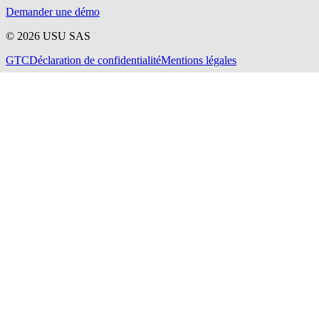
Demander une démo
©
2026
USU SAS
GTC
Déclaration de confidentialité
Mentions légales