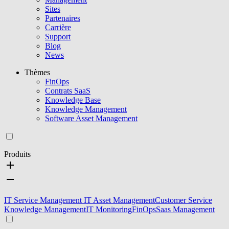
Sites
Partenaires
Carrière
Support
Blog
News
Thèmes
FinOps
Contrats SaaS
Knowledge Base
Knowledge Management
Software Asset Management
Produits
IT Service Management
IT Asset Management
Customer Service
Knowledge Management
IT Monitoring
FinOps
Saas Management