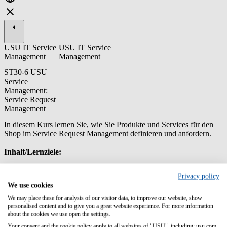
USU IT Service
USU IT Service
Management
Management
ST30-6 USU
Service
Management:
Service Request
Management
In diesem Kurs lernen Sie, wie Sie Produkte und Services für den
Shop im Service Request Management definieren und anfordern.
Inhalt/Lernziele:
Lernen Sie die Bedienung der Oberfläche USU Service
Privacy policy
Management
We use cookies
Fordern Sie einfache und komplexe Produkte und Services
über den Service Shop an
We may place these for analysis of our visitor data, to improve our website, show
Legen Sie einen Warenkorb für den Shop an: Erstellen von
personalised content and to give you a great website experience. For more information
about the cookies we use open the settings.
einfachen und komplexen Produkten für den Shop, Arbeiten
mit Shop-Parametern für die Definition eines Produkts
Your consent and the cookie policy apply to all websites of "USU", including: usu.com.