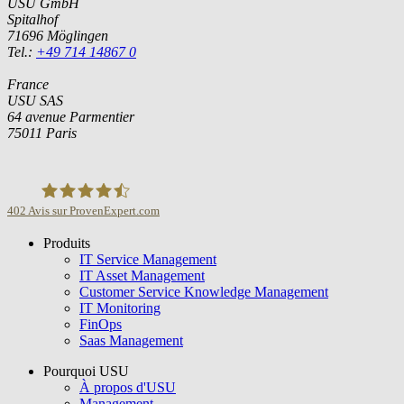
USU GmbH
Spitalhof
71696 Möglingen
Tel.:
+49 714 14867 0
France
USU SAS
64 avenue Parmentier
75011 Paris
402
Avis sur ProvenExpert.com
Produits
USU GmbH
IT Service Management
IT Asset Management
Customer Service Knowledge Management
IT Monitoring
FinOps
Saas Management
Pourquoi USU
À propos d'USU
Management