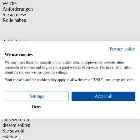
welche
Anforderungen
Sie an diese
Rolle haben.
2. Workshop
aufsetzen
Privacy policy
We use cookies
Egal ob Sie ein
We may place these for analysis of our visitor data, to improve our website, show
Tool nutzen oder
personalised content and to give you a great website experience. For more information
ein eigenes
about the cookies we use open the settings.
Modell
erarbeiten und
Your consent and the cookie policy apply to all websites of "USU", including: usu.com.
aufstellen
möchten, sollten
Settings
Accept all
Sie einen
Workshop zur
Deny
Erstellung des
Kompetenzprofils
aufsetzen. Zu
diesem sollten
Sie sowohl
externe