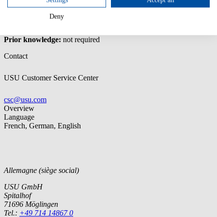
Settings
Accept all
Understanding the USU License Management technical
configuration and customization options
Deny
Understanding and handling updates/patches
Prior knowledge:
not required
Contact
USU Customer Service Center
csc@usu.com
Overview
Language
French, German, English
Allemagne (siège social)
USU GmbH
Spitalhof
71696 Möglingen
Tel.:
+49 714 14867 0