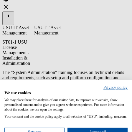
USU IT Asset
USU IT Asset
Management
Management
ST01-1 USU
License
Management -
Installation &
Administration
The "System Administration" training focuses on technical details
and requirements, such as setup and platform configuration and
system maintenance - especially patch and release management for
Privacy policy
USU License Management.
We use cookies
Content/Learning Objectives:
We may place these for analysis of our visitor data, to improve our website, show
personalised content and to give you a great website experience. For more information
Understand USU License Management system requirements
about the cookies we use open the settings.
Understand the USU License Management application
Your consent and the cookie policy apply to all websites of "USU", including: usu.com.
architecture
Best practice USU License Management application
management