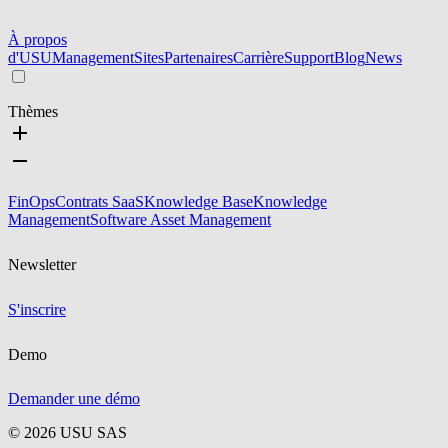
À propos
d'USU
Management
Sites
Partenaires
Carrière
Support
Blog
News
Thèmes
FinOps
Contrats SaaS
Knowledge Base
Knowledge
Management
Software Asset Management
Newsletter
S'inscrire
Demo
Demander une démo
©
2026
USU SAS