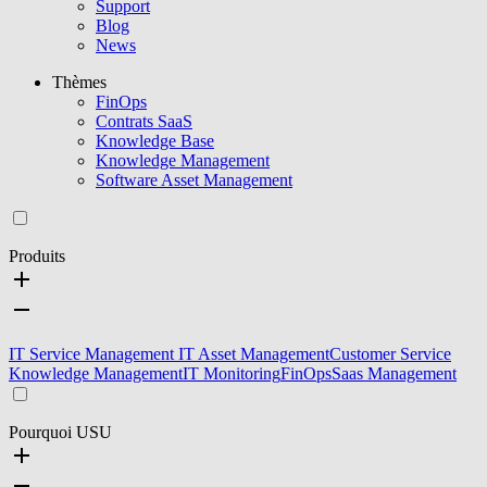
Support
Blog
News
Thèmes
FinOps
Contrats SaaS
Knowledge Base
Knowledge Management
Software Asset Management
Produits
IT Service Management
IT Asset Management
Customer Service
Knowledge Management
IT Monitoring
FinOps
Saas Management
Pourquoi USU