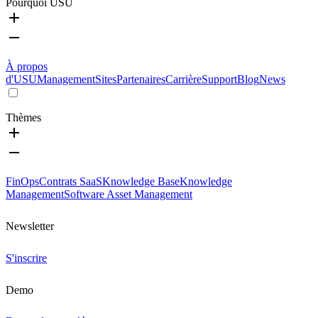
Pourquoi USU
À propos
d'USU
Management
Sites
Partenaires
Carrière
Support
Blog
News
Thèmes
FinOps
Contrats SaaS
Knowledge Base
Knowledge
Management
Software Asset Management
Newsletter
S'inscrire
Demo