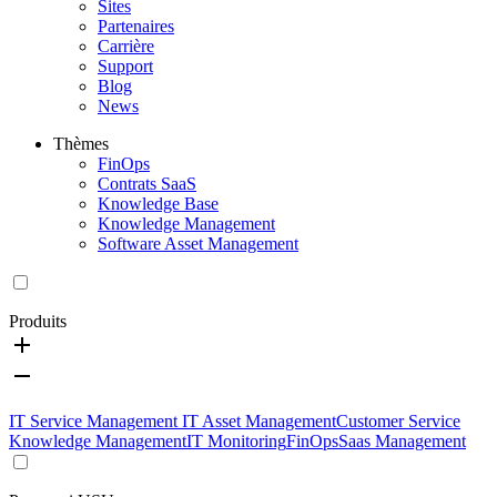
Sites
Partenaires
Carrière
Support
Blog
News
Thèmes
FinOps
Contrats SaaS
Knowledge Base
Knowledge Management
Software Asset Management
Produits
IT Service Management
IT Asset Management
Customer Service
Knowledge Management
IT Monitoring
FinOps
Saas Management