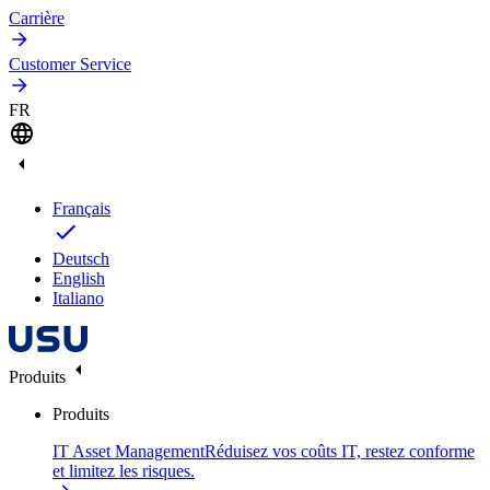
Carrière
Customer Service
FR
Français
Deutsch
English
Italiano
Produits
Produits
IT Asset Management
Réduisez vos coûts IT, restez conforme
et limitez les risques.