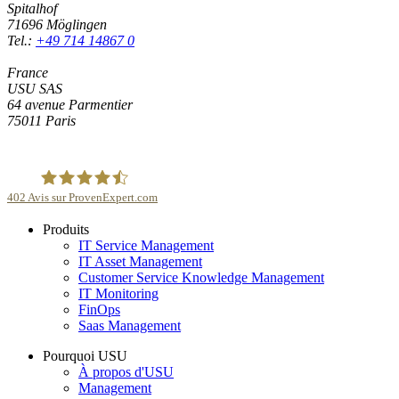
Spitalhof
71696 Möglingen
Tel.:
+49 714 14867 0
France
USU SAS
64 avenue Parmentier
75011 Paris
402
Avis sur ProvenExpert.com
Produits
USU GmbH
IT Service Management
IT Asset Management
Customer Service Knowledge Management
IT Monitoring
FinOps
Saas Management
Pourquoi USU
À propos d'USU
Management