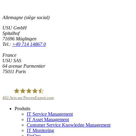
Allemagne (siège social)
USU GmbH
Spitalhof
71696 Möglingen
Tel.:
+49 714 14867 0
France
USU SAS
64 avenue Parmentier
75011 Paris
402
Avis sur ProvenExpert.com
Produits
USU GmbH
IT Service Management
IT Asset Management
Customer Service Knowledge Management
IT Monitoring
FinOps