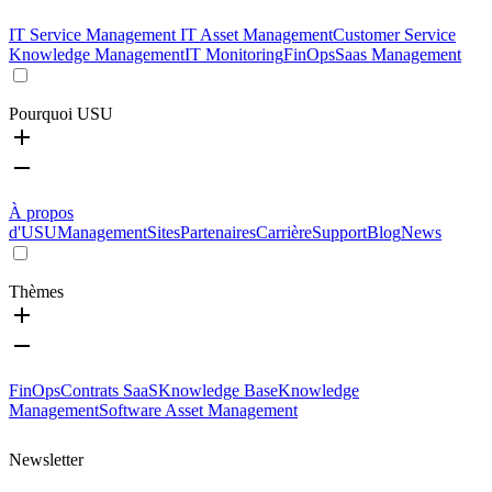
IT Service Management
IT Asset Management
Customer Service
Knowledge Management
IT Monitoring
FinOps
Saas Management
Pourquoi USU
À propos
d'USU
Management
Sites
Partenaires
Carrière
Support
Blog
News
Thèmes
FinOps
Contrats SaaS
Knowledge Base
Knowledge
Management
Software Asset Management
Newsletter