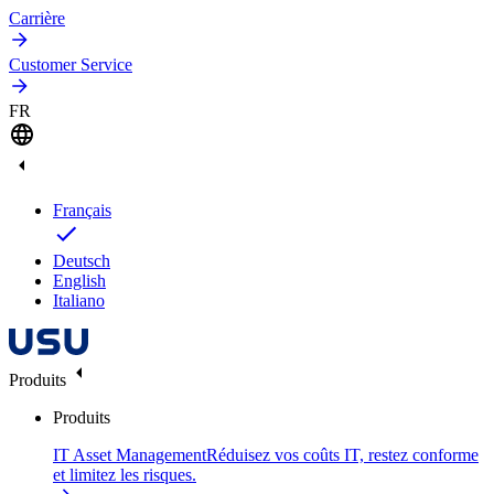
Carrière
Customer Service
FR
Français
Deutsch
English
Italiano
Produits
Produits
IT Asset Management
Réduisez vos coûts IT, restez conforme
et limitez les risques.