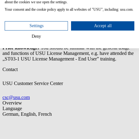
about the cookies we use open the settings.
Get a general overview of SAM roles (User Administrator,
Application Interface Administrator, Software Inventory
Your consent and the cookie policy apply to all websites of "USU", including: usu.com.
Administrator, License Inventory Administrator, License
Balance Manager) and their specific tasks
Review the existing roles in your organization
Settings
Accept all
Map the required roles for implementation to your existing
Deny
role structure
Prior knowledge:
You should be familiar with the general usage
and functions of USU License Management, e.g. have attended the
„ST03-1 USU License Management - End User” training.
Contact
USU Customer Service Center
csc@usu.com
Overview
Language
German, English, French