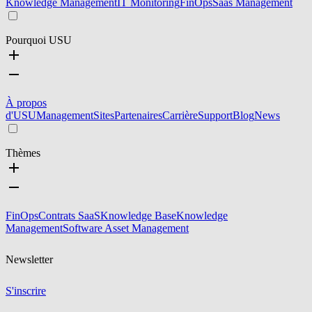
Knowledge Management
IT Monitoring
FinOps
Saas Management
Pourquoi USU
À propos
d'USU
Management
Sites
Partenaires
Carrière
Support
Blog
News
Thèmes
FinOps
Contrats SaaS
Knowledge Base
Knowledge
Management
Software Asset Management
Newsletter
S'inscrire