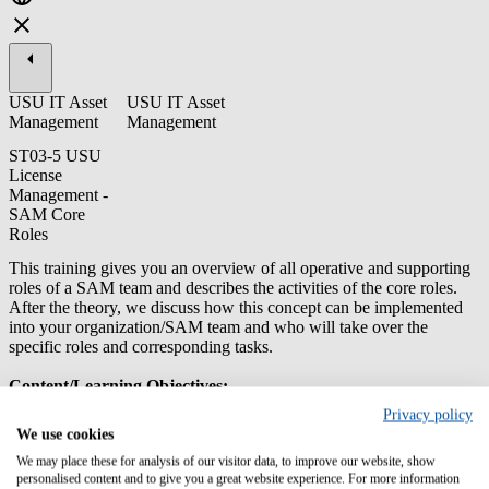
USU IT Asset
USU IT Asset
Management
Management
ST03-5 USU
License
Management -
SAM Core
Roles
This training gives you an overview of all operative and supporting
roles of a SAM team and describes the activities of the core roles.
After the theory, we discuss how this concept can be implemented
into your organization/SAM team and who will take over the
specific roles and corresponding tasks.
Content/Learning Objectives:
Privacy policy
Get a general overview of coordinator roles (SAM Service
We use cookies
Coordinator, Application Interface Coordinator, Software
Inventory Coordinator, License Inventory Coordinator) and
We may place these for analysis of our visitor data, to improve our website, show
personalised content and to give you a great website experience. For more information
their specific tasks