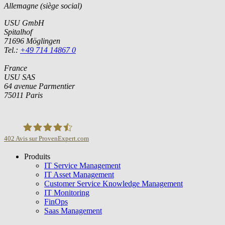
Allemagne (siège social)
USU GmbH
Spitalhof
71696 Möglingen
Tel.:
+49 714 14867 0
France
USU SAS
64 avenue Parmentier
75011 Paris
402
Avis sur ProvenExpert.com
Produits
USU GmbH
IT Service Management
IT Asset Management
Customer Service Knowledge Management
IT Monitoring
FinOps
Saas Management