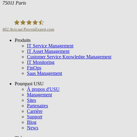
75011 Paris
402
Avis sur ProvenExpert.com
Produits
USU GmbH
IT Service Management
IT Asset Management
Customer Service Knowledge Management
IT Monitoring
FinOps
Saas Management
Pourquoi USU
À propos d'USU
Management
Sites
Partenaires
Carrière
Support
Blog
News