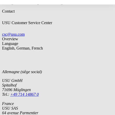
Management - Catalog Data” training.
Contact
USU Customer Service Center
csc@usu.com
Overview
Language
English, German, French
Allemagne (siège social)
USU GmbH
Spitalhof
71696 Möglingen
Tel.:
+49 714 14867 0
France
USU SAS
64 avenue Parmentier