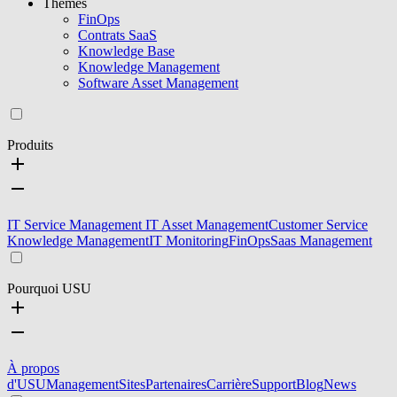
Thèmes
FinOps
Contrats SaaS
Knowledge Base
Knowledge Management
Software Asset Management
Produits
IT Service Management
IT Asset Management
Customer Service
Knowledge Management
IT Monitoring
FinOps
Saas Management
Pourquoi USU
À propos
d'USU
Management
Sites
Partenaires
Carrière
Support
Blog
News