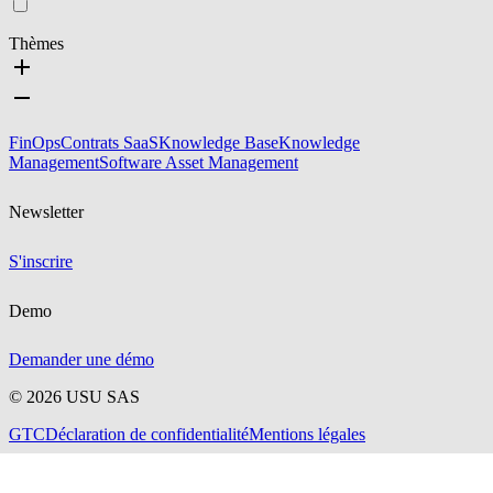
Thèmes
FinOps
Contrats SaaS
Knowledge Base
Knowledge
Management
Software Asset Management
Newsletter
S'inscrire
Demo
Demander une démo
©
2026
USU SAS
GTC
Déclaration de confidentialité
Mentions légales