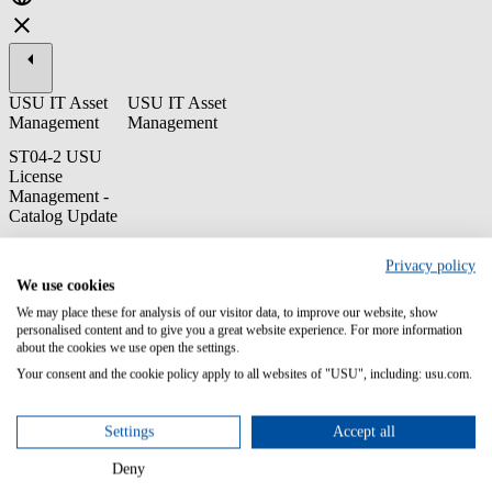
USU IT Asset
USU IT Asset
Management
Management
ST04-2 USU
License
Management -
Catalog Update
This training enables you to perform a catalog update in USU
Privacy policy
License Management and to analyze the error logs and resolve
We use cookies
possible errors.
We may place these for analysis of our visitor data, to improve our website, show
Content/Learning Objectives:
personalised content and to give you a great website experience. For more information
about the cookies we use open the settings.
Learn about the different options for updates of the catalog
Your consent and the cookie policy apply to all websites of "USU", including: usu.com.
Perform a catalog update
Afterwards analyze log files of the catalog update
Practice how to handle errors found in the log files
Settings
Accept all
Prior knowledge:
You should be familiar with the general catalog
Deny
structure; e.g. by having attended the “ST04-1 USU License