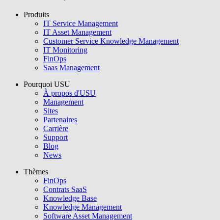
Produits
USU GmbH
IT Service Management
IT Asset Management
Customer Service Knowledge Management
IT Monitoring
FinOps
Saas Management
Pourquoi USU
À propos d'USU
Management
Sites
Partenaires
Carrière
Support
Blog
News
Thèmes
FinOps
Contrats SaaS
Knowledge Base
Knowledge Management
Software Asset Management