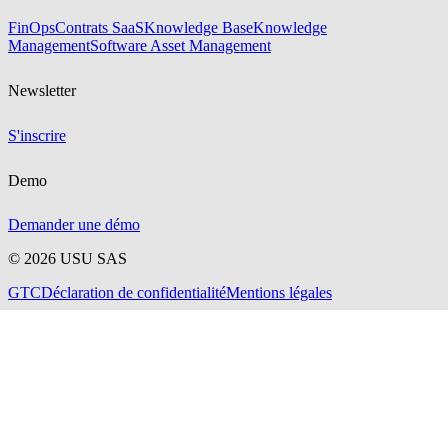
FinOps
Contrats SaaS
Knowledge Base
Knowledge
Management
Software Asset Management
Newsletter
S'inscrire
Demo
Demander une démo
©
2026
USU SAS
GTC
Déclaration de confidentialité
Mentions légales