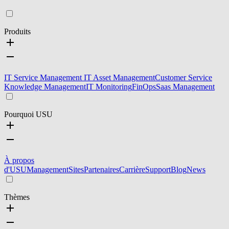
Produits
IT Service Management
IT Asset Management
Customer Service
Knowledge Management
IT Monitoring
FinOps
Saas Management
Pourquoi USU
À propos
d'USU
Management
Sites
Partenaires
Carrière
Support
Blog
News
Thèmes