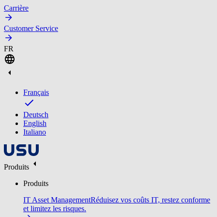
Carrière
Customer Service
FR
Français
Deutsch
English
Italiano
Produits
Produits
IT Asset Management
Réduisez vos coûts IT, restez conforme
et limitez les risques.