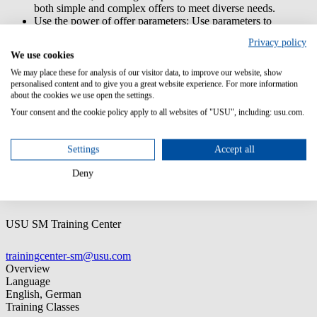
both simple and complex offers to meet diverse needs.
Use the power of offer parameters: Use parameters to
configure your offers, define dependencies, and create rules.
Privacy policy
Dive into settings and integrations: Understand shop settings
We use cookies
and their integration with USM.
We may place these for analysis of our visitor data, to improve our website, show
Prior knowledge:
personalised content and to give you a great website experience. For more information
about the cookies we use open the settings.
PC skills
Your consent and the cookie policy apply to all websites of "USU", including: usu.com.
Target group:
Settings
Accept all
Process owner for Service Request Management
Deny
Contact
USU SM Training Center
trainingcenter-sm@usu.com
Overview
Language
English, German
Training Classes