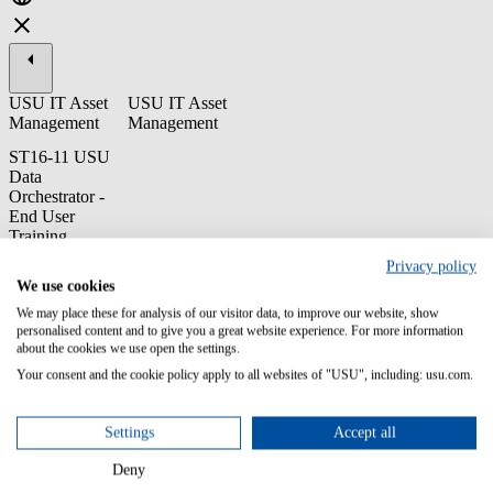
USU IT Asset
USU IT Asset
Management
Management
ST16-11 USU
Data
Orchestrator -
End User
Training
Privacy policy
This core training enables users to understand and make use of the
We use cookies
overall USU Data Orchestrator functionality.
We may place these for analysis of our visitor data, to improve our website, show
Content/Learning Objectives:
personalised content and to give you a great website experience. For more information
about the cookies we use open the settings.
Understand the basic knowledge of USU Data Orchestrator
Your consent and the cookie policy apply to all websites of "USU", including: usu.com.
Learn the basics of the UI and discover what you can do with
USU Data Orchestrator
Learn how to create data extractions, data transformations,
Settings
Accept all
and automate workflows
Deny