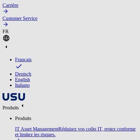
Carrière
Customer Service
FR
Français
Deutsch
English
Italiano
Produits
Produits
IT Asset Management
Réduisez vos coûts IT, restez conforme
et limitez les risques.