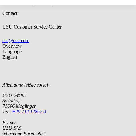
Prior knowledge:
not required
Contact
USU Customer Service Center
csc@usu.com
Overview
Language
English
Allemagne (siège social)
USU GmbH
Spitalhof
71696 Möglingen
Tel.:
+49 714 14867 0
France
USU SAS
64 avenue Parmentier