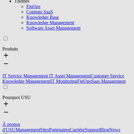
Thèmes
FinOps
Contrats SaaS
Knowledge Base
Knowledge Management
Software Asset Management
Produits
IT Service Management
IT Asset Management
Customer Service
Knowledge Management
IT Monitoring
FinOps
Saas Management
Pourquoi USU
À propos
d'USU
Management
Sites
Partenaires
Carrière
Support
Blog
News