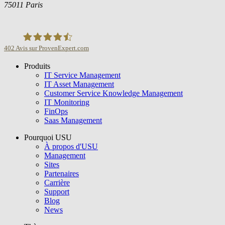
75011 Paris
402
Avis sur ProvenExpert.com
Produits
USU GmbH
IT Service Management
IT Asset Management
Customer Service Knowledge Management
IT Monitoring
FinOps
Saas Management
Pourquoi USU
À propos d'USU
Management
Sites
Partenaires
Carrière
Support
Blog
News