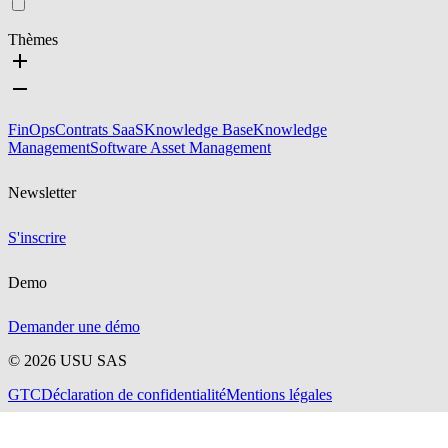
Thèmes
FinOps
Contrats SaaS
Knowledge Base
Knowledge
Management
Software Asset Management
Newsletter
S'inscrire
Demo
Demander une démo
©
2026
USU SAS
GTC
Déclaration de confidentialité
Mentions légales