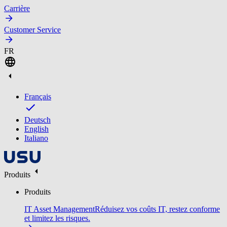
Carrière
Customer Service
FR
Français
Deutsch
English
Italiano
Produits
Produits
IT Asset Management
Réduisez vos coûts IT, restez conforme
et limitez les risques.