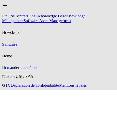
FinOps
Contrats SaaS
Knowledge Base
Knowledge
Management
Software Asset Management
Newsletter
S'inscrire
Demo
Demander une démo
©
2026
USU SAS
GTC
Déclaration de confidentialité
Mentions légales