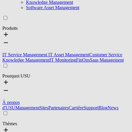
Knowledge Management
Software Asset Management
Produits
IT Service Management
IT Asset Management
Customer Service
Knowledge Management
IT Monitoring
FinOps
Saas Management
Pourquoi USU
À propos
d'USU
Management
Sites
Partenaires
Carrière
Support
Blog
News
Thèmes