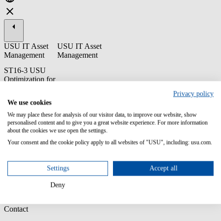
USU IT Asset
USU IT Asset
Management
Management
ST16-3 USU
Optimization for
SAP® -
Privacy policy
Formation
We use cookies
relative aux
utilisateurs
We may place these for analysis of our visitor data, to improve our website, show
personalised content and to give you a great website experience. For more information
finaux
about the cookies we use open the settings.
La formation utilisateur du USU Optimization for SAP® inclus ses
Your consent and the cookie policy apply to all websites of "USU", including: usu.com.
différents modules, fonctions et la navigation. En outre, la formation
fournit un aperçu approfondi du processus de consolidation de
l'utilisation ainsi que de la fonction de simulation et d'optimisation.
Settings
Accept all
Connaissances antérieures:
non requises
Deny
.
Contact