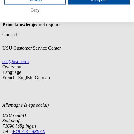
Settings
Accept all
The basics of Oracle Unlimited License Agreements (ULA)
How to avoid ULA pitfalls
Deny
How to optimize Oracle licenses
Prior knowledge:
not required
Contact
USU Customer Service Center
csc@usu.com
Overview
Language
French, English, German
Allemagne (siège social)
USU GmbH
Spitalhof
71696 Möglingen
Tel.:
+49 714 14867 0