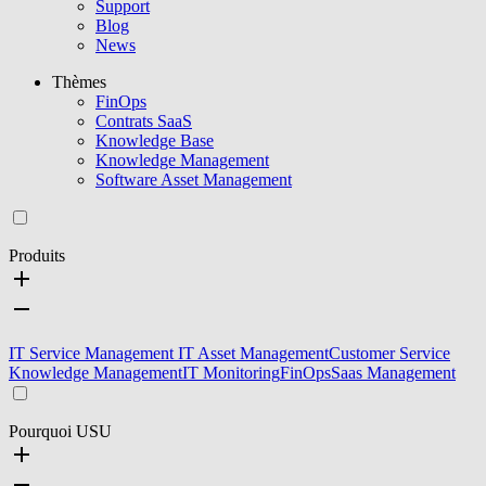
Support
Blog
News
Thèmes
FinOps
Contrats SaaS
Knowledge Base
Knowledge Management
Software Asset Management
Produits
IT Service Management
IT Asset Management
Customer Service
Knowledge Management
IT Monitoring
FinOps
Saas Management
Pourquoi USU