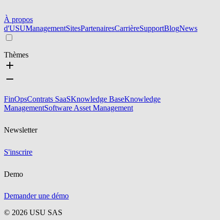
À propos
d'USU
Management
Sites
Partenaires
Carrière
Support
Blog
News
Thèmes
FinOps
Contrats SaaS
Knowledge Base
Knowledge
Management
Software Asset Management
Newsletter
S'inscrire
Demo
Demander une démo
©
2026
USU SAS