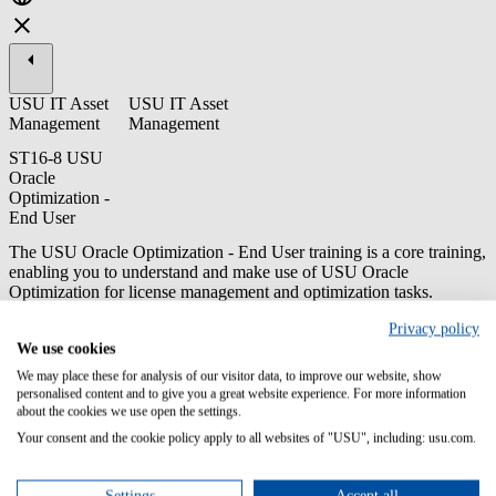
USU IT Asset
USU IT Asset
Management
Management
ST16-8 USU
Oracle
Optimization -
End User
The USU Oracle Optimization - End User training is a core training,
enabling you to understand and make use of USU Oracle
Optimization for license management and optimization tasks.
Privacy policy
Content/Learning Objectives:
We use cookies
The basics of Oracle licensing
We may place these for analysis of our visitor data, to improve our website, show
The connection of data gathering with USU Discovery and
personalised content and to give you a great website experience. For more information
optimization with USU Oracle Optimization
about the cookies we use open the settings.
How to navigate through the application
Your consent and the cookie policy apply to all websites of "USU", including: usu.com.
The basics of Oracle audits
How to provide a compliance report with USU Oracle
Optimization and USU Discovery