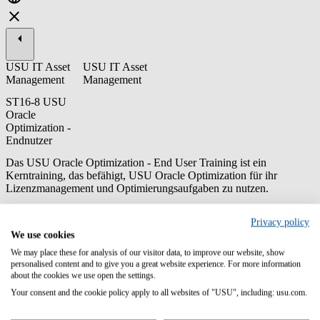
USU IT Asset
USU IT Asset
Management
Management
ST16-8 USU
Oracle
Optimization -
Endnutzer
Das USU Oracle Optimization - End User Training ist ein
Kerntraining, das befähigt, USU Oracle Optimization für ihr
Lizenzmanagement und Optimierungsaufgaben zu nutzen.
Inhalte/Lernziele:
Privacy policy
We use cookies
Grundlagen der Oracle-Lizenzierung
Zusammenspiel der Datenerfassung mit USU Discovery und
We may place these for analysis of our visitor data, to improve our website, show
der Optimierung mit USU Oracle Optimization
personalised content and to give you a great website experience. For more information
about the cookies we use open the settings.
Navigation durch die Applikation
Grundprinzipien von Oracle-Audits
Your consent and the cookie policy apply to all websites of "USU", including: usu.com.
Erstellen von Compliance Reporten mit USU Oracle
Optimization und USU Discovery