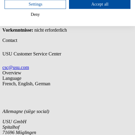
Grundlagen von Oracle Unlimited License Agreements
Settings
Accept all
(ULA)
Vermeidung von ULA-Pitfalls
Deny
Optimierung von Oracle-Lizenzen
Vorkenntnisse:
nicht erforderlich
Contact
USU Customer Service Center
csc@usu.com
Overview
Language
French, English, German
Allemagne (siège social)
USU GmbH
Spitalhof
71696 Möglingen