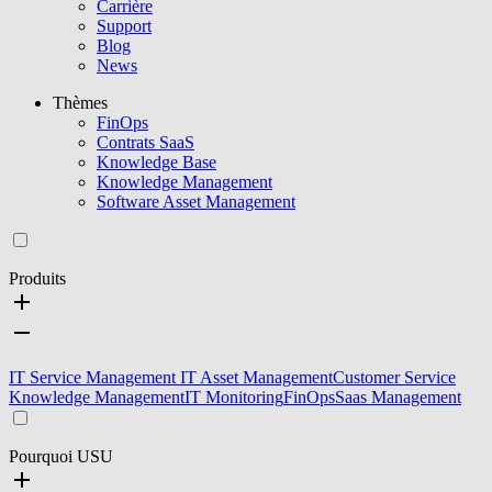
Carrière
Support
Blog
News
Thèmes
FinOps
Contrats SaaS
Knowledge Base
Knowledge Management
Software Asset Management
Produits
IT Service Management
IT Asset Management
Customer Service
Knowledge Management
IT Monitoring
FinOps
Saas Management
Pourquoi USU