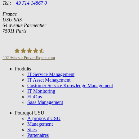
Tel.:
+49 714 14867 0
France
USU SAS
64 avenue Parmentier
75011 Paris
402
Avis sur ProvenExpert.com
Produits
USU GmbH
IT Service Management
IT Asset Management
Customer Service Knowledge Management
IT Monitoring
FinOps
Saas Management
Pourquoi USU
À propos d'USU
Management
Sites
Partenaires