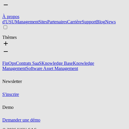
À propos
d'USU
Management
Sites
Partenaires
Carrière
Support
Blog
News
Thèmes
FinOps
Contrats SaaS
Knowledge Base
Knowledge
Management
Software Asset Management
Newsletter
S'inscrire
Demo
Demander une démo