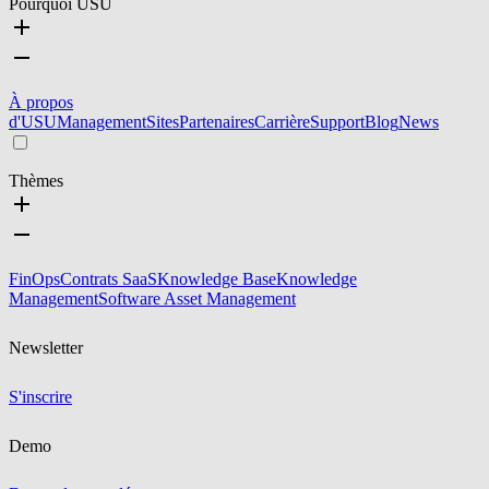
Pourquoi USU
À propos
d'USU
Management
Sites
Partenaires
Carrière
Support
Blog
News
Thèmes
FinOps
Contrats SaaS
Knowledge Base
Knowledge
Management
Software Asset Management
Newsletter
S'inscrire
Demo