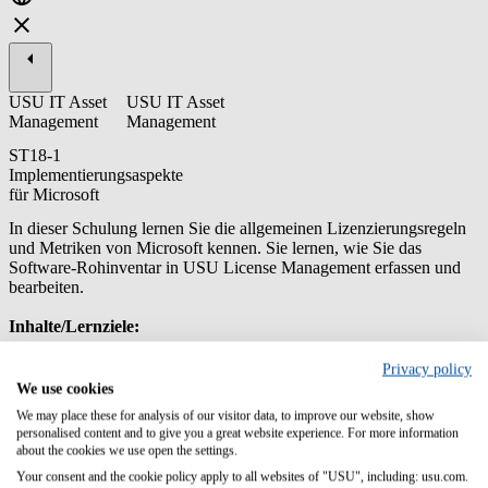
USU IT Asset
USU IT Asset
Management
Management
ST18-1
Implementierungsaspekte
für Microsoft
In dieser Schulung lernen Sie die allgemeinen Lizenzierungsregeln
und Metriken von Microsoft kennen. Sie lernen, wie Sie das
Software-Rohinventar in USU License Management erfassen und
bearbeiten.
Inhalte/Lernziele:
Verstehen von Microsofts Lizenzierungsbedingungen und
Privacy policy
Vertragsmodellen
We use cookies
Üben Sie, wie Sie Lizenzen mit Verträgen verknüpfen können
We may place these for analysis of our visitor data, to improve our website, show
Sie lernen die verschiedenen Microsoft Metric Engines in
personalised content and to give you a great website experience. For more information
USU Lizenzmanagement kennen
about the cookies we use open the settings.
Sie erfahren, welche Aufgaben erfüllt werden müssen, um ein
Your consent and the cookie policy apply to all websites of "USU", including: usu.com.
genaues Ergebnis der Metric Engine zu erhalten