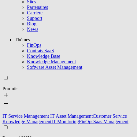
Sites
Partenaires
Carrière
Support
Blog
News
Thèmes
FinOps
Contrats SaaS
Knowledge Base
Knowledge Management
Software Asset Management
Produits
IT Service Management
IT Asset Management
Customer Service
Knowledge Management
IT Monitoring
FinOps
Saas Management