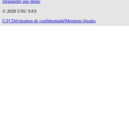
Demander une démo
©
2026
USU SAS
GTC
Déclaration de confidentialité
Mentions légales