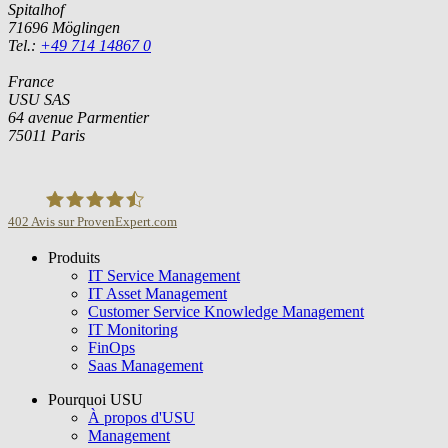
Spitalhof
71696 Möglingen
Tel.:
+49 714 14867 0
France
USU SAS
64 avenue Parmentier
75011 Paris
402
Avis sur ProvenExpert.com
Produits
USU GmbH
IT Service Management
IT Asset Management
Customer Service Knowledge Management
IT Monitoring
FinOps
Saas Management
Pourquoi USU
À propos d'USU
Management