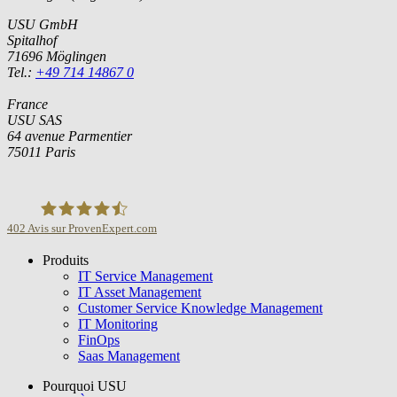
USU GmbH
Spitalhof
71696 Möglingen
Tel.:
+49 714 14867 0
France
USU SAS
64 avenue Parmentier
75011 Paris
402
Avis sur ProvenExpert.com
Produits
USU GmbH
IT Service Management
IT Asset Management
Customer Service Knowledge Management
IT Monitoring
FinOps
Saas Management
Pourquoi USU