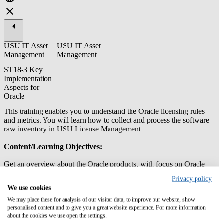
USU IT Asset
USU IT Asset
Management
Management
ST18-3 Key
Implementation
Aspects for
Oracle
This training enables you to understand the Oracle licensing rules
and metrics. You will learn how to collect and process the software
raw inventory in USU License Management.
Content/Learning Objectives:
Get an overview about the Oracle products, with focus on Oracle
Database and WebLogic
Privacy policy
We use cookies
Learn about different License types and Contract types and
how to set them up in USU License Management
We may place these for analysis of our visitor data, to improve our website, show
Get to know the different Oracle Metrics and how the Metric
personalised content and to give you a great website experience. For more information
Engines of USU License Management handle them
about the cookies we use open the settings.