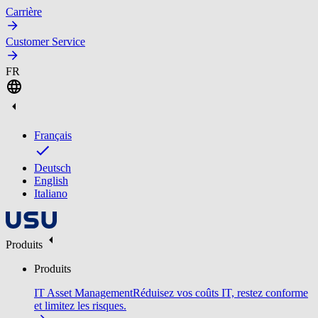
Carrière
Customer Service
FR
Français
Deutsch
English
Italiano
Produits
Produits
IT Asset Management
Réduisez vos coûts IT, restez conforme
et limitez les risques.