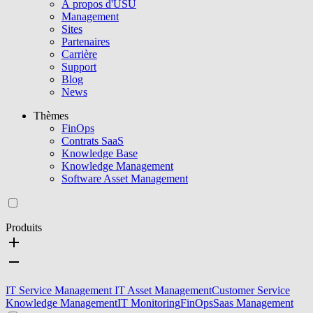
À propos d'USU
Management
Sites
Partenaires
Carrière
Support
Blog
News
Thèmes
FinOps
Contrats SaaS
Knowledge Base
Knowledge Management
Software Asset Management
Produits
IT Service Management
IT Asset Management
Customer Service
Knowledge Management
IT Monitoring
FinOps
Saas Management