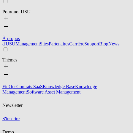
Pourquoi USU
À propos
d'USU
Management
Sites
Partenaires
Carrière
Support
Blog
News
Thèmes
FinOps
Contrats SaaS
Knowledge Base
Knowledge
Management
Software Asset Management
Newsletter
S'inscrire
Demo