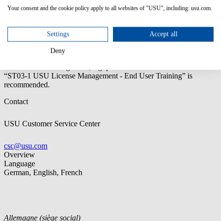
Learn about the License requirements for Backup, Failover
Your consent and the cookie policy apply to all websites of "USU", including: usu.com.
and Standby scenarios
Get to know the process steps of an Oracle Audit
Use Review Lite and specific scripts to collect Raw Inventory
Settings
Accept all
Deny
Prior knowledge:
You should be familiar with the general use of
USU License Management; e.g. prior attendance of the course
“ST03-1 USU License Management - End User Training” is
recommended.
Contact
USU Customer Service Center
csc@usu.com
Overview
Language
German, English, French
Allemagne (siège social)