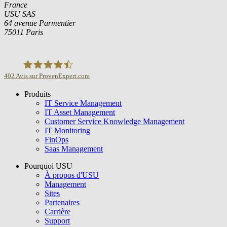
France
USU SAS
64 avenue Parmentier
75011 Paris
402
Avis sur ProvenExpert.com
Produits
USU GmbH
IT Service Management
IT Asset Management
Customer Service Knowledge Management
IT Monitoring
FinOps
Saas Management
Pourquoi USU
À propos d'USU
Management
Sites
Partenaires
Carrière
Support