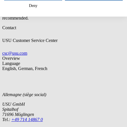
Prior knowledge:
You should be familiar with the general use of
Deny
USU License Management; e.g. prior attendance of the course
“ST03-1 USU License Management - End User Training” is
recommended.
Contact
USU Customer Service Center
csc@usu.com
Overview
Language
English, German, French
Allemagne (siège social)
USU GmbH
Spitalhof
71696 Möglingen
Tel.:
+49 714 14867 0