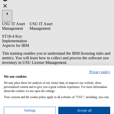
USU IT Asset
USU IT Asset
Management
Management
ST18-4 Key
Implementation
Aspects for IBM
This training enables you to understand the IBM licensing rules and
metrics. You will learn how to collect and process the software raw
inventory in USU License Management.
Content/Learning Objectives:
Privacy policy
We use cookies
Get an overview about the IBM products
We may place these for analysis of our visitor data, to improve our website, show
Learn about general licensing rules and IBM agreements
personalised content and to give you a great website experience. For more information
Get to know the different Metrics and IBM specific Metric
about the cookies we use open the settings.
Engines in USU License Management
Your consent and the cookie policy apply to all websites of "USU", including: usu.com.
Learn how to collect and process IBM raw inventory
Understand the configuration of sub-capacity licensing and
virtualized processor pools
Settings
Accept all