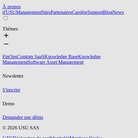
À propos
d'USU
Management
Sites
Partenaires
Carrière
Support
Blog
News
Thèmes
FinOps
Contrats SaaS
Knowledge Base
Knowledge
Management
Software Asset Management
Newsletter
S'inscrire
Demo
Demander une démo
©
2026
USU SAS