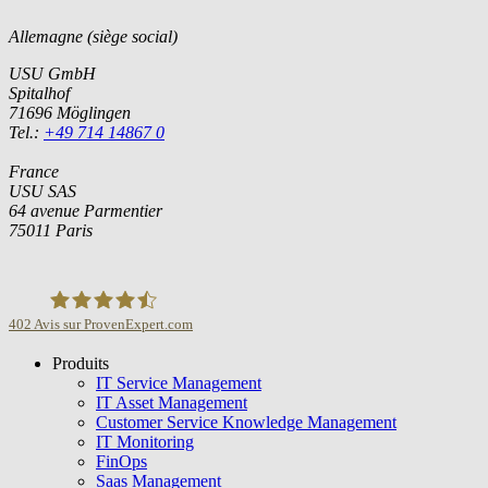
Allemagne (siège social)
USU GmbH
Spitalhof
71696 Möglingen
Tel.:
+49 714 14867 0
France
USU SAS
64 avenue Parmentier
75011 Paris
402
Avis sur ProvenExpert.com
Produits
USU GmbH
IT Service Management
IT Asset Management
Customer Service Knowledge Management
IT Monitoring
FinOps
Saas Management