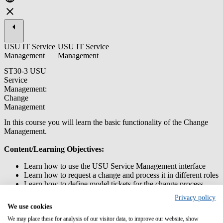
USU IT Service
USU IT Service
Management
Management
ST30-3 USU
Service
Management:
Change
Management
In this course you will learn the basic functionality of the Change
Management.
Content/Learning Objectives:
Learn how to use the USU Service Management interface
Learn how to request a change and process it in different roles
Learn how to define model tickets for the change process
Important master data for the change processes
Privacy policy
We use cookies
Prior knowledge:
We may place these for analysis of our visitor data, to improve our website, show