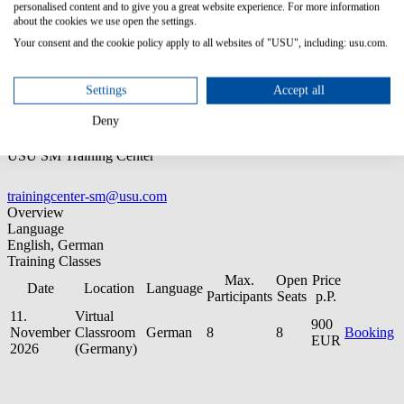
PC skills
personalised content and to give you a great website experience. For more information
about the cookies we use open the settings.
Your consent and the cookie policy apply to all websites of "USU", including: usu.com.
Target group:
Process owner for Change Management
Settings
Accept all
Contact
Deny
USU SM Training Center
trainingcenter-sm@usu.com
Overview
Language
English, German
Training Classes
Max.
Open
Price
Date
Location
Language
Participants
Seats
p.P.
11.
Virtual
900
November
Classroom
German
8
8
Booking
EUR
2026
(Germany)