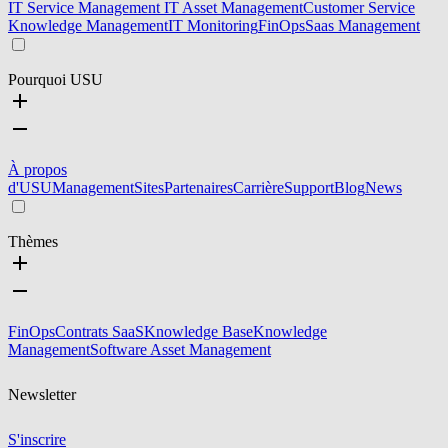
IT Service Management
IT Asset Management
Customer Service
Knowledge Management
IT Monitoring
FinOps
Saas Management
Pourquoi USU
À propos
d'USU
Management
Sites
Partenaires
Carrière
Support
Blog
News
Thèmes
FinOps
Contrats SaaS
Knowledge Base
Knowledge
Management
Software Asset Management
Newsletter
S'inscrire