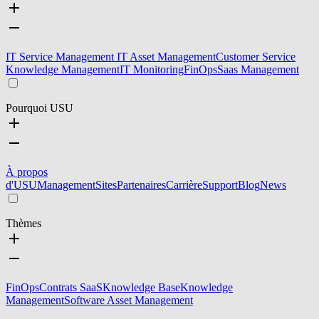
IT Service Management
IT Asset Management
Customer Service
Knowledge Management
IT Monitoring
FinOps
Saas Management
Pourquoi USU
À propos
d'USU
Management
Sites
Partenaires
Carrière
Support
Blog
News
Thèmes
FinOps
Contrats SaaS
Knowledge Base
Knowledge
Management
Software Asset Management