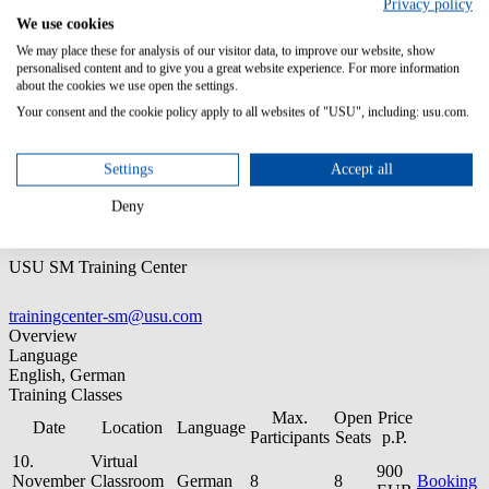
Privacy policy
Wichtige Stammdaten für die Prozesse Incident und Problem
We use cookies
Vorkenntnisse:
We may place these for analysis of our visitor data, to improve our website, show
personalised content and to give you a great website experience. For more information
PC-Kenntnisse
about the cookies we use open the settings.
Your consent and the cookie policy apply to all websites of "USU", including: usu.com.
Zielgruppe:
Settings
Accept all
Fachverantwortliche für das Incident & Problem Management
Deny
Contact
USU SM Training Center
trainingcenter-sm@usu.com
Overview
Language
English, German
Training Classes
Max.
Open
Price
Date
Location
Language
Participants
Seats
p.P.
10.
Virtual
900
November
Classroom
German
8
8
Booking