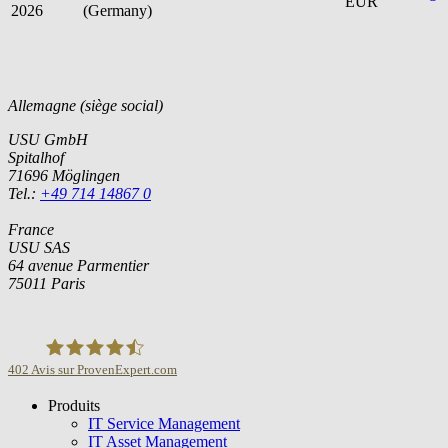
EUR
2026
(Germany)
Allemagne (siège social)
USU GmbH
Spitalhof
71696 Möglingen
Tel.:
+49 714 14867 0
France
USU SAS
64 avenue Parmentier
75011 Paris
402
Avis sur ProvenExpert.com
Produits
USU GmbH
IT Service Management
IT Asset Management