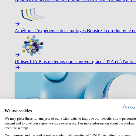
Améliorer l’expérience des employés
Boostez la productivité en 
Utiliser l’IA
Plus de temps pour innover grâce à l'IA et à l'autom
Privacy
We use cookies
We may place these for analysis of our visitor data, to improve our website, show personali
content and to give you a great website experience. For more information about the cookies
open the settings.
Your consent and the cookie policy apply to all websites of "USU", including: usu.com.