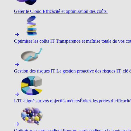
Gérer le Cloud
Efficacité et optimisation des coûts.
Optimiser les coûts IT
Transparence et maîtrise totale de vos c
Gestion des risques IT
La gestion proactive des risques IT, clé d
L'IT aligné sur vos objectifs métiers
Évitez les pertes d’efficacit
Optimiser le service client
Pour un service client à la hauteur de