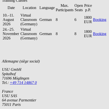
Training Classes
Max.
Open
Price
Date
Location
Language
Participants
Seats
p.P.
10.–11.
Virtual
1800
August
Classroom
German
8
6
Booking
EUR
2026
(Germany)
24.–25.
Virtual
1800
November
Classroom
German
8
8
Booking
EUR
2026
(Germany)
Allemagne (siège social)
USU GmbH
Spitalhof
71696 Möglingen
Tel.:
+49 714 14867 0
France
USU SAS
64 avenue Parmentier
75011 Paris