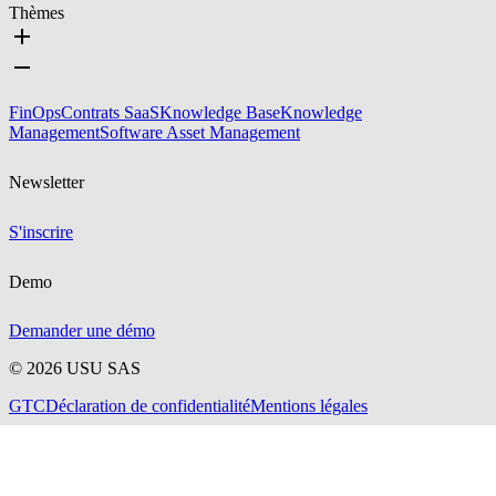
Thèmes
FinOps
Contrats SaaS
Knowledge Base
Knowledge
Management
Software Asset Management
Newsletter
S'inscrire
Demo
Demander une démo
©
2026
USU SAS
GTC
Déclaration de confidentialité
Mentions légales