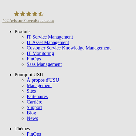
402
Avis sur ProvenExpert.com
Produits
USU GmbH
IT Service Management
IT Asset Management
Customer Service Knowledge Management
IT Monitoring
FinOps
Saas Management
Pourquoi USU
À propos d'USU
Management
Sites
Partenaires
Carrière
Support
Blog
News
Thèmes
FinOps