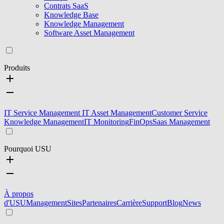
Contrats SaaS
Knowledge Base
Knowledge Management
Software Asset Management
Produits
IT Service Management
IT Asset Management
Customer Service
Knowledge Management
IT Monitoring
FinOps
Saas Management
Pourquoi USU
À propos
d'USU
Management
Sites
Partenaires
Carrière
Support
Blog
News