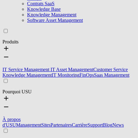
Contrats SaaS
Knowledge Base
Knowledge Management
Software Asset Management
Produits
IT Service Management
IT Asset Management
Customer Service
Knowledge Management
IT Monitoring
FinOps
Saas Management
Pourquoi USU
À propos
d'USU
Management
Sites
Partenaires
Carrière
Support
Blog
News