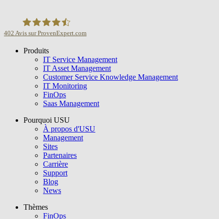
402
Avis sur ProvenExpert.com
Produits
USU GmbH
IT Service Management
IT Asset Management
Customer Service Knowledge Management
IT Monitoring
FinOps
Saas Management
Pourquoi USU
À propos d'USU
Management
Sites
Partenaires
Carrière
Support
Blog
News
Thèmes
FinOps