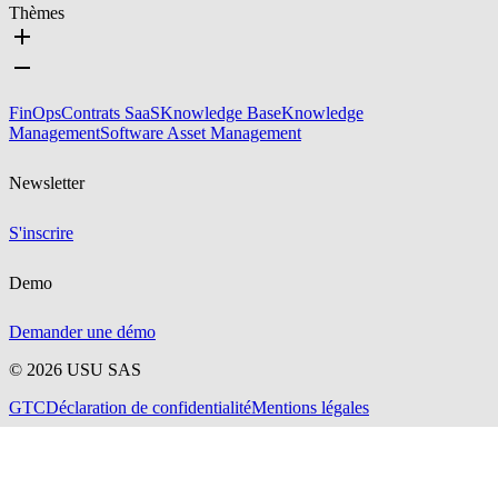
Thèmes
FinOps
Contrats SaaS
Knowledge Base
Knowledge
Management
Software Asset Management
Newsletter
S'inscrire
Demo
Demander une démo
©
2026
USU SAS
GTC
Déclaration de confidentialité
Mentions légales