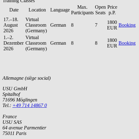
Training Classes
Max.
Open
Price
Date
Location
Language
Participants
Seats
p.P.
17.–18.
Virtual
1800
August
Classroom
German
8
7
Booking
EUR
2026
(Germany)
1.–2.
Virtual
1800
Dezember
Classroom
German
8
8
Booking
EUR
2026
(Germany)
Allemagne (siège social)
USU GmbH
Spitalhof
71696 Möglingen
Tel.:
+49 714 14867 0
France
USU SAS
64 avenue Parmentier
75011 Paris