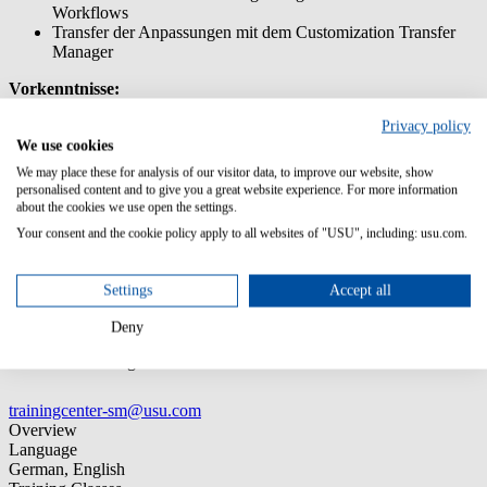
Workflows
Transfer der Anpassungen mit dem Customization Transfer
Manager
Vorkenntnisse:
Teilnahme am Training USM Admin: Customizing
Privacy policy
We use cookies
We may place these for analysis of our visitor data, to improve our website, show
Zielgruppe:
personalised content and to give you a great website experience. For more information
about the cookies we use open the settings.
System Manager
Your consent and the cookie policy apply to all websites of "USU", including: usu.com.
System Administratoren
Settings
Accept all
Contact
Deny
USU SM Training Center
trainingcenter-sm@usu.com
Overview
Language
German, English