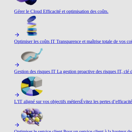
Gérer le Cloud
Efficacité et optimisation des coûts.
Optimiser les coûts IT
Transparence et maîtrise totale de vos c
Gestion des risques IT
La gestion proactive des risques IT, clé d
L'IT aligné sur vos objectifs métiers
Évitez les pertes d’efficacit
Optimiser le service client
Pour un service client à la hauteur de