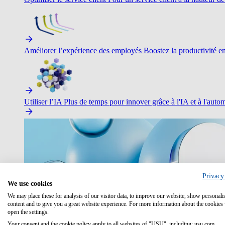
Améliorer l’expérience des employés
Boostez la productivité en 
Utiliser l’IA
Plus de temps pour innover grâce à l'IA et à l'autom
Privacy
We use cookies
We may place these for analysis of our visitor data, to improve our website, show personali
content and to give you a great website experience. For more information about the cookies
open the settings.
Your consent and the cookie policy apply to all websites of "USU", including: usu.com.