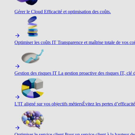
Gérer le Cloud
Efficacité et optimisation des coûts.
Optimiser les coûts IT
Transparence et maîtrise totale de vos c
Gestion des risques IT
La gestion proactive des risques IT, clé d
L'IT aligné sur vos objectifs métiers
Évitez les pertes d’efficacit
Optimiser le service client
Pour un service client à la hauteur de